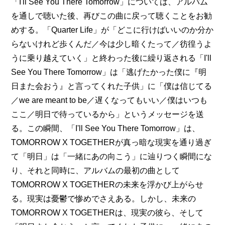
「I'll See You There Tomorrow」については、アルバム
を通しで聴いた後、再びこの曲に戻って聴くことをお勧
めする。「Quarter Life」が「どこに行けばいいのか分か
らないけれど歩くんだ／今は少し暗くたって／彷徨うよ
うに乗り越えていく」と終わった後に繰り返される「I'll 
See You There Tomorrow」は「逃げたかった僕に『明
日また会おう』と言ってくれた子供」に「僕は信じてる
／we are meant to be／遅くなってもいい／僕はいつも
ここ／明日で待っているから」というメッセージを送
る。この瞬間、「I'll See You There Tomorrow」は、
TOMORROW X TOGETHERが真っ暗な現実を通り過ぎ
て「明日」は「一緒にあの向こう」に辿りつく瞬間にな
り、それと同時に、アルバムの最初の曲として
TOMORROW X TOGETHERの未来を浮かび上がらせ
る。現実は憂鬱で惨めでさえある。しかし、未来の
TOMORROW X TOGETHERは、現実の彼ら、そして