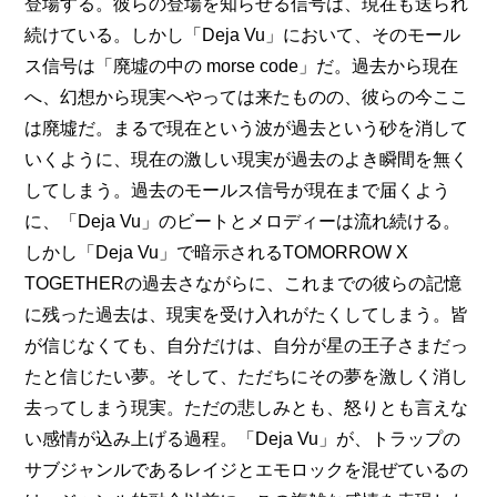
登場する。彼らの登場を知らせる信号は、現在も送られ
続けている。しかし「Deja Vu」において、そのモール
ス信号は「廃墟の中の morse code」だ。過去から現在
へ、幻想から現実へやっては来たものの、彼らの今ここ
は廃墟だ。まるで現在という波が過去という砂を消して
いくように、現在の激しい現実が過去のよき瞬間を無く
してしまう。過去のモールス信号が現在まで届くよう
に、「Deja Vu」のビートとメロディーは流れ続ける。
しかし「Deja Vu」で暗示されるTOMORROW X 
TOGETHERの過去さながらに、これまでの彼らの記憶
に残った過去は、現実を受け入れがたくしてしまう。皆
が信じなくても、自分だけは、自分が星の王子さまだっ
たと信じたい夢。そして、ただちにその夢を激しく消し
去ってしまう現実。ただの悲しみとも、怒りとも言えな
い感情が込み上げる過程。「Deja Vu」が、トラップの
サブジャンルであるレイジとエモロックを混ぜているの