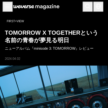
お知らせ
FIRST+VIEW
MAIN
TOMORROW X TOGETHERという
FEATURE
名前の青春が夢見る明日
INTERVIEW
ニューアルバム『minisode 3: TOMORROW』レビュー
REVIEW
2024.04.02
INTERACTIVE
FIRST+VIEW
THE
INDUSTRY
PLAYLIST
NoW
ALL