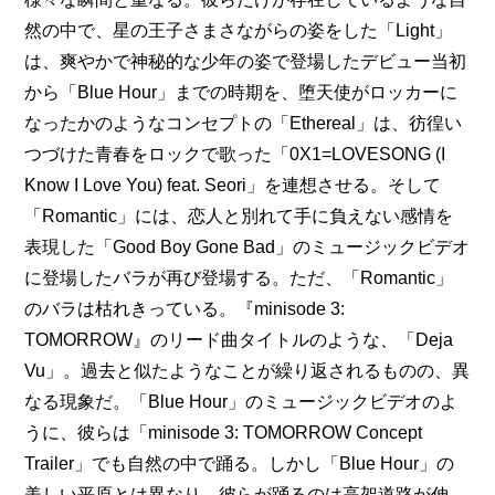
然の中で、星の王子さまさながらの姿をした「Light」
は、爽やかで神秘的な少年の姿で登場したデビュー当初
から「Blue Hour」までの時期を、堕天使がロッカーに
なったかのようなコンセプトの「Ethereal」は、彷徨い
つづけた青春をロックで歌った「0X1=LOVESONG (I 
Know I Love You) feat. Seori」を連想させる。そして
「Romantic」には、恋人と別れて手に負えない感情を
表現した「Good Boy Gone Bad」のミュージックビデオ
に登場したバラが再び登場する。ただ、「Romantic」
のバラは枯れきっている。『minisode 3: 
TOMORROW』のリード曲タイトルのような、「Deja 
Vu」。過去と似たようなことが繰り返されるものの、異
なる現象だ。「Blue Hour」のミュージックビデオのよ
うに、彼らは「minisode 3: TOMORROW Concept 
Trailer」でも自然の中で踊る。しかし「Blue Hour」の
美しい平原とは異なり、彼らが踊るのは高架道路が伸