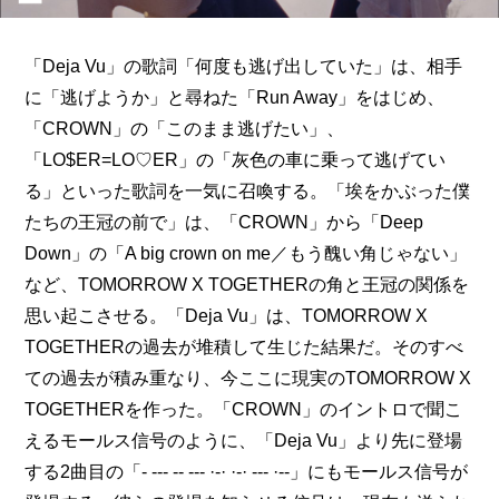
「Deja Vu」の歌詞「何度も逃げ出していた」は、相手
に「逃げようか」と尋ねた「Run Away」をはじめ、
「CROWN」の「このまま逃げたい」、
「LO$ER=LO♡ER」の「灰色の車に乗って逃げてい
る」といった歌詞を一気に召喚する。「埃をかぶった僕
たちの王冠の前で」は、「CROWN」から「Deep 
Down」の「A big crown on me／もう醜い角じゃない」
など、TOMORROW X TOGETHERの角と王冠の関係を
思い起こさせる。「Deja Vu」は、TOMORROW X 
TOGETHERの過去が堆積して生じた結果だ。そのすべ
ての過去が積み重なり、今ここに現実のTOMORROW X 
TOGETHERを作った。「CROWN」のイントロで聞こ
えるモールス信号のように、「Deja Vu」より先に登場
する2曲目の「- --- -- --- ·-· ·-· --- ·--」にもモールス信号が