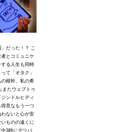
」だった！？ こ
読者とコミュニケ
ンする人生も同時
よって「オタク」
私の根幹、私の希
もまたウェブトゥ
『ジンドルヒディ
も得意なもう一つ
負わないと心が安
ないものの遠くに
中3時にデリバ