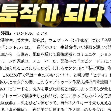
漫画』 - ジンドル、ヒディ
大受験生、美大生、塗色兵、ウェブトゥーン作家が、実は「色弱
公「ジンドル」は、一週間かけて一生懸命描いた漫画を通じて
人生から一歩進み、配信を通じて直接読者とコミュニケーショ
トゥーン作家兼ユーチューバーだ。配信中の「エピソード」に
間に知られることになったが、むしろオタク力は「私の真髄、
！ この空の下で私は一点の恥もない！！」と叫ぶ妻「ヒディ」
弱の夫とオタクの妻。このウェブトゥーン作家夫婦の日常漫画
信のエピソードを、丸みを帯びた絵柄と台詞によって彼らが最
ェブトゥーンで描き出した作品だ。どこに行ってもカバンを背
人症候群」、虫をひどく怖がって、自分の人生は一寸先も見え
える「夏恐怖症」、夜に主に活動する「夜人間」のサラダは、夜