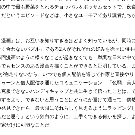
物の中で最も野菜をとれるチョッパル＆ポッサムセットで、夜
」だというエピソードなどは、小さなユーモアであり読者たち
ィ漫画』は、お互いを知りすぎるほどよく知っているが、同時
たく合わないパズル」である2人がそれぞれの好みを徐々に相手
毎回漫画のように様々なことが起きなくても、単調な日常の中
らでもセンスのある漫画を描くことができると証明している。
載が物足りないなら、いつでも個人配信を通じて作家と直接やり
トゥーンと個人配信を通じたコミュニケーション。「色弱、美
も克服できないハンディキャップと共に生きて悟ったことは、
力するより、できないと思うことはどうにか避けて通って、偶
つ発見できたら、最大限にそれらしく見えるようにラッピング
んだと思う」という独白のように、上手くできる何かを探し、
作家だけに可能なことだ。