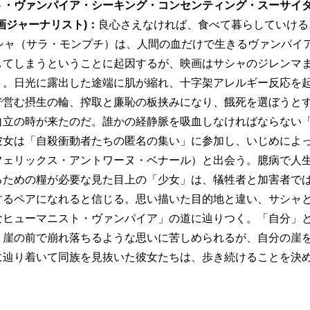
ト・ヴァンパイア・シーキング・コンセンティング・スーサイ
画ジャーナリスト)
：
良心さえなければ、食べて暮らしていける
サシャ（サラ・モンプチ）は、人間の血だけで生きるヴァンパイ
してしまうということに起因するが、映画はサシャのジレンマ
く。日光に露出した途端に肌が縮れ、十字架アレルギー反応を
で営む摂生の輪、搾取と廉恥の板挟みになり、餓死を選ぼうと
自立の時が来たのだ。誰かの経静脈を吸血しなければならない
彼女は「自殺衝動者たちの匿名の集い」に参加し、いじめによ
フェリックス・アントワーヌ・ベナール）と出会う。臆病で人
るための糧が必要な見た目上の「少女」は、犠牲者と加害者で
するペアになれると信じる。思い描いた目的地と違い、サシャ
なヒューマニスト・ヴァンパイア」の道に辿りつく。「自分」
、崖の前で崩れ落ちるような思いに苦しめられるが、自分の崖
に辿り着いて同族を見抜いた彼女たちは、歩き続けることを決