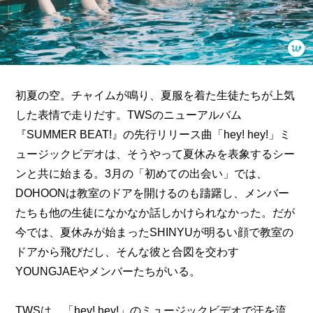
初夏の空。チャイムが鳴り、夏服を着た生徒たちが上気
した表情で走りだす。TWSのニューアルバム
『SUMMER BEAT!』の先行リリース曲「hey! hey!」ミ
ュージックビデオは、そうやって夏休みを表象するシー
ンと共に始まる。3月の「初めての出会い」では、
DOHOONは教室のドアを開けるのも躊躇し、メンバー
たちも他の生徒になかなか話しかけられなかった。だが
今では、夏休みが始まったSHINYUが明るい顔で教室の
ドアから飛びだし、そんな彼と合図を交わす
YOUNGJAEやメンバーたちがいる。
TWSは、「hey! hey!」のミュージックビデオで汗を流