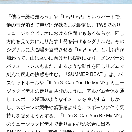
「僕ら一緒に走ろう」や「hey! hey!」というパートで、
他の音が消えて声だけが残るこの瞬間は、TWSであり
ミュージックビデオにおける仲間でもある彼らが、同じ
方向を見て共に走りだす出発を告げるシグナルだ。その
シグナルに大合唱を連想させる「hey! hey!」と叫ぶ声が
加わって、曲は互いに向けた応援歌になり、メンバーの
パフォーマンスもまた、走るような動作を同じリズムで
刻んで疾走の快感を生む。『SUMMER BEAT!』は、バ
スケットボールや「If I’m S, Can You Be My N?」ミュー
ジックビデオの走り高跳びのように、アルバム全体を通
してスポーツ漫画のようなイメージを喚起する。しか
し、スポーツの競争や緊張感よりも、スポーツに伴う気
持ちを捉えようとする。「If I’m S, Can You Be My N?」
のミュージックビデオで走り高跳びの試合に出る