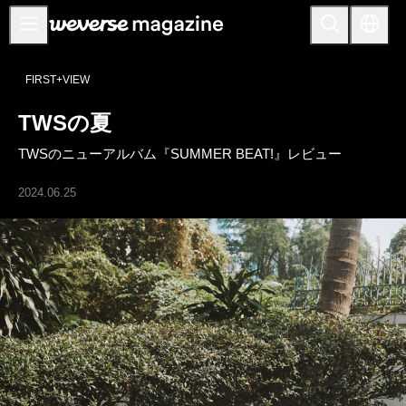
お知らせ
FIRST+VIEW
MAIN
TWSの夏
FEATURE
TWSのニューアルバム『SUMMER BEAT!』レビュー
INTERVIEW
REVIEW
2024.06.25
INTERACTIVE
FIRST+VIEW
THE
INDUSTRY
PLAYLIST
NoW
ALL