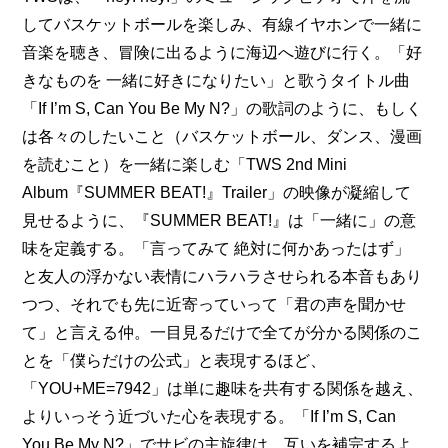
してバスケットボールを楽しみ、有線イヤホンで一緒に
音楽を聴き、冒険に出るように海辺へ遊びに行く。「好
きなものを 一緒に好きになりたい」と歌うタイトル曲
「If I’m S, Can You Be My N?」の歌詞のように、もしく
は各々のしたいこと（バスケットボール、ダンス、漫画
を読むこと）を一緒に楽しむ
「TWS 2nd Mini 
Album『SUMMER BEAT!』Trailer」
の映像が凝縮して
見せるように、『SUMMER BEAT!』は「一緒に」の意
味を定義する。「言ってみて 絶対に何かあったはず」
と友人の浮かない表情にハラハラさせられる本音もあり
つつ、それでも先に近寄っていって「君の声を聞かせ
て」と言える仲。一目見るだけで全てが分かる関係のこ
とを「僕らだけの公式」と表現するほど、
「YOU+ME=7942」は単に趣味を共有する関係を越え、
よりいっそう近づいた心を表現する。「If I’m S, Can 
You Be My N?」でサビの主旋律は、互いを補完するよ