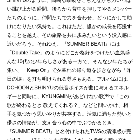
SHINYUのように、高鳴る鼓動をこらえながら力いっぱ
い跳び上がる瞬間、後ろから背中を押してやるメンバー
たちのように、仲間たちで力を合わせ、どうにかして助
けになりたい気持ち。これはただ、誰かの成長を応援す
ることを越え、その旅路を共に歩みたいという没入感に
近いだろう。それゆえ、『SUMMER BEAT!』には
「Double Take」のようにどこか格好をつけたい血気盛
んな10代の少年らしさがある一方で、そんな少年たちが
集い、「Keep On」で夕暮れの帰り道を歩きながら「昨
日の涙」を打ち明けられる尊さもある。アルバムには、
DOHOONとSHINYUの低音ボイスが曲に与えるエネル
ギーと同時に、KYUNGMINがあどけない歌声で「この
歌が終わるとき 教えてくれる？」などと問いかけ、相
手を気づかう思いやりが共存する。活気に満ちた勢いと
儚さの情緒が、支え合う心の中でぶつかるとき、
『SUMMER BEAT!』と名付けられたTWSの清涼感が完