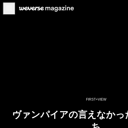
お知らせ
MAIN
FEATURE
INTERVIEW
REVIEW
INTERACTIVE
FIRST+VIEW
THE
INDUSTRY
FIRST+VIEW
PLAYLIST
ヴァンパイアの言えなかっ
NoW
ち
ALL