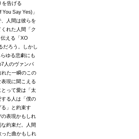
まりを告げる
ou Say Yes)」
で、人間は彼らを
てくれた人間「ク
を伝える「XO 
味するだろう。しかし
べきあらゆる悲劇にも
7人のヴァンパ
生に訪れた一瞬のこの
な表現に聞こえる
にとって愛は「太
愛する人は「僕の
げる」と約束す
びの表現かもしれ
剣な約束だ。人間
情を歌った曲かもしれ