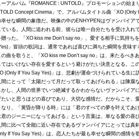
ューアルバム『ROMANCE : UNTOLD』プロモーションの始
OLD Concept Cinema」で、アルバムタイトル曲「XO (Only If Y
Nの幸せな瞬間の象徴だ。映像の中のENHYPENはヴァンパイア
している。人間に追われる前、彼らは唯一自分たちを受け入れ
た。「XO kiss me Don’t say no」、愛する相手に気持ち
You Say Yes)」冒頭の歌詞は、通常であれば喜びに満ちた瞬間を意
曲を歌うと、「XO kiss me Don’t say no」は、来たる
してはいけない存在を愛するという避けがたい決意となる。この
(Only If You Say Yes)」は、悲劇が運命づけられている
人間にとって「太陽だって月だって取ってあげられる」は陳腐
しかし、人間の世界でいつ絶滅するかわからないヴァンパイア
げたいと思うほどの喜びであり、大切な感情だ。だからこそ、
となり、「黄昏が降りる時」には「君のすべての夢を叶えてあ
は君のジーニーになってあげる」という言葉は、単なる愛の喜
人間に比べて全能に近い存在であるヴァンパイアにとっては真
nly If You Say Yes)」は、恋人たちが最も幸せな瞬間の感