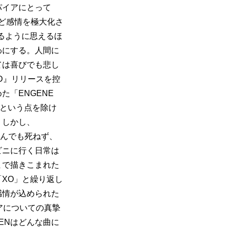
パイアにとって
ほど感情を極大化さ
ているように思えるほ
わにする。人間に
ては喜びでも悲し
LD』リリースを控
ENGENE 
いという点を除け
。しかし、
。死んでも死ねず、
ビニに行く日常は
まで描きこまれた
XO」と繰り返し
感情が込められた
イアについての真摯
ENはどんな曲に