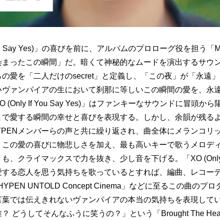
If You Say Yes)」の喜びを前に、アルバムのプロローグ役を担う「Mo
染まったこの瞬間」だ。暗くて神秘的なムードを演出するサウ
彼らの愛を「二人だけのsecret」と定義し、「この夜」が「永遠
いヴァンパイアの生において刹那に等しいこの瞬間の愛を、永
(Only If You Say Yes)」はファンキーなサウンドに冒頭
まで愛する瞬間の幸せと喜びを表現する。しかし、余韻が残る
YPENメンバーらの声と共に繰り返され、曲全体にメランコリ
、この愛の喜びに物悲しさを加え、最も高いキーで歌うメロデ
、クライマックスで力を抜き、少し音を下げる。「XO (Only If Y
が愛する恋人を思う気持ちを歌っているとすれば、編曲、レコー
YPEN UNTOLD Concept Cinema」などに至るこの曲の
言葉では伝えきれないヴァンパイアの本当の気持ちを表現して
 どうしてそんなふうに笑うの？」という「Brought The Heat