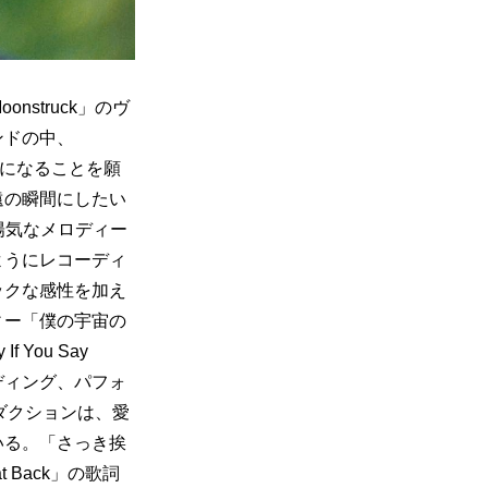
onstruck」のヴ
ンドの中、
」になることを願
遠の瞬間にしたい
から陽気なメロディー
ようにレコーディ
ックな感性を加え
ィー「僕の宇宙の
ou Say 
ディング、パフォ
プロダクションは、愛
いる。「さっき挨
 Back」の歌詞