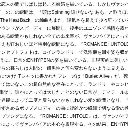
は恋人の間でしばしば起こる嫉妬を描いている。しかしヴァン
」のこの瞬間は、「頭はSpinning 隠せないな ああ」と歌う
ht The Heat Back」の編曲もまた、陽気さを超えて少々狂っ
サウンドがスピーディーに展開し、後半のユニゾンで感情を露
のある瞬間かもしれない全ての出来事が、ヴァンパイアにとっ
えも狂おしいほど特別な瞬間になる。『ROMANCE : UNTO
ンセプトフォトは、コインランドリーで洗濯機を回す姿を収めた「
るように、日常のENHYPENの姿を描いている。非現実的に美し
彼らの暮らしは人間の一般男性と何ら変わらないように見える
身につけたTシャツに書かれたフレーズは「Buried Alive」だ
きてはいないこの超自然的な存在にとって、ランドリーやコン
瞬間だ。誰かにとっては大したことのない日常が、ディテール
世界観によって二度と戻らないかもしれない愛の瞬間となり、「
口ずさめるポップメロディーの曲に複雑かつ繊細で切なる愛の
ブソングになる。『ROMANCE : UNTOLD』は、ヴァンパ
によってヴァンパイアの本心を表現する。その結果、ENHYP