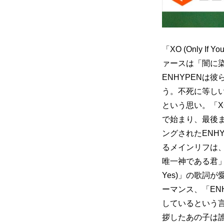
「XO (Only 
ァースは「闇に
ENHYPENは
う。不死に等し
という思い。「XO 
で始まり、最後
ングされたENH
るメインリフは
唯一神である君」も
Yes)」の歌詞
ーマンス、「ENH
しているという
拶したあの子は誰？