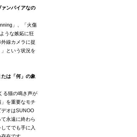
ヴァンパイアなの
ning」、「火傷
たような嫉妬に狂
赤外線カメラに捉
！」という状況を
または「何」の象
出てくる猫の鳴き声が
猫」を重要なモチ
デオはSUNOO
って永遠に終わら
をしてでも手に入
い存在です。