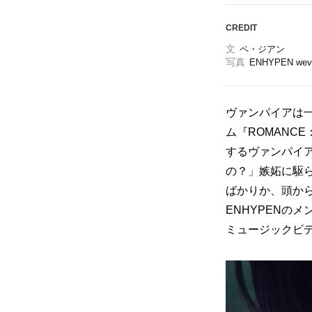
CREDIT
文
ペ・ジアン
写真
ENHYPEN wev
ヴァンパイアは一
ム『ROMANCE：
するヴァンパイ
の？」嫉妬に駆ら
ばかりか、頭か
ENHYPENのメンバ
ミュージックビ