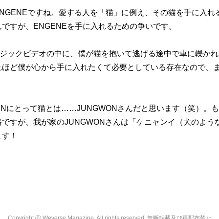
ENGENEですね。愛する人を「猫」に例え、その猫を手に入れ
ですが、ENGENEを手に入れるための争いです。
ジックビデオの中に、僕が猫を抱いて逃げる途中で車に轢かれ
ほど僕が心から手に入れたくて必要としている存在なので、まさ
PENにとって猫とは……JUNGWONさんだと思います（笑）。
ですが、我が家のJUNGWONさんは「ケニャンイ（犬のよう
ます！
Copyright ⓒ Weverse Magazine. All rights reserved. 無断転載及び再配布禁止