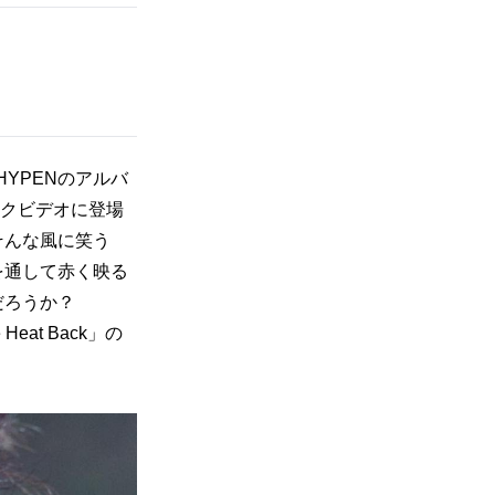
YPENのアルバ
ージックビデオに登場
そんな風に笑う
を通して赤く映る
ろうか？ 
eat Back」の