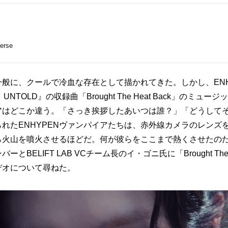
erse
般に、クールで冷血な存在として描かれてきた。しかし、ENH
UNTOLD』の収録曲「Brought The Heat Back」のミュ
アはどこか違う。「さっき挨拶したあいつは誰？」「どうして
れたENHYPENヴァンパイアたちは、赤外線カメラのレンズ
ら火山を噴火させるほどだ。何が彼らをここまで熱くさせたのだ
ーとBELIFT LAB VCチーム長のイ・ゴニ氏に「Brought The H
デオについて尋ねた。