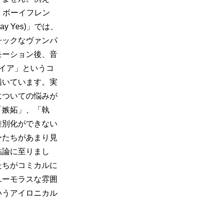
ア・ボーイフレン
y Yes)」では、
チックなヴァンパ
モーション後、音
イア」というコ
描いています。実
についての悩みが
「嫉妬」、「執
差別化ができない
ーたちがあまり見
結論に至りまし
たちがコミカルに
ユーモラスな雰囲
いうアイロニカル