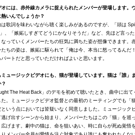
デオには、赤外線カメラに捉えられたメンバーが登場します。
に熱いんでしょうか？
は歌詞を味わいながら聴く楽しみがあるのですが、「頭は Spin
ter」、「嫉妬しすぎてどうにかなりそうだ」など、先ほど言っ
くなっていくメンバーたちの狂気に満ちた姿が想像できます。
ーたちの姿は、嫉妬に駆られて「俺は今、本当に怒ってるんだ
るパートだと思っていただければよいと思います。
もミュージックビデオにも、猫が登場しています。猫は「誰」
か？
ought The Heat Back」のデモを初めて聴いたとき、曲中に
した。ミュージックビデオ監督との最初のミーティングでも「
だという点においては皆疑いなく同意しました。ミュージックビ
て逃げ出すシーンから始まり、メンバーたちはこの「猫」を巡
り広げます。劇中の猫は、命を狙いあい、時に自らが死ぬ覚悟
まりメンバー全員が愛情を注ぐ対象であり誰にも奪われたくな