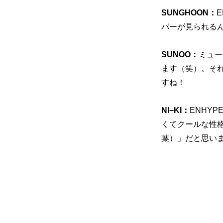
SUNGHOON：
バーが見られるん
SUNOO：
ミュー
ます（笑）。それ
すね！
NI−KI：
ENHY
くてクールな性格
葉）」だと思い