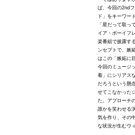
ば、今回の2nd
ド」をキーワードに様
「星だって取っ
イア・ボーイフ
楽番組で披露す
ンセプトで、嫉
はこの「嫉妬に
今回のミュージ
着」にシリアス
だろうという懸
せてこなかった
た。アプローチ
誰かを笑わせる
気を作り、その
な状況が生むウ