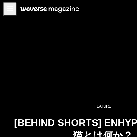
お知らせ
MAIN
FEATURE
INTERVIEW
REVIEW
INTERACTIVE
FIRST+VIEW
THE
INDUSTRY
FEATURE
PLAYLIST
[BEHIND SHORTS] EN
NoW
猫とは何か？
ALL