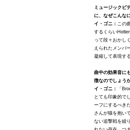
ミュージックビ
に、なぜこんな
イ・ゴニ：
この曲
するくらいHot
って段々おかし
えられたメンバ
凝縮して表現す
曲中の効果音に
徴なのでしょう
イ・ゴニ：
「Br
とても印象的で
ーフにするべき
さんが猫を抱い
ない追撃戦を繰
れたい存在、つ