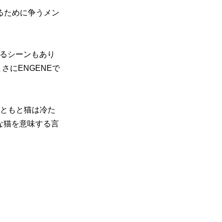
るために争うメン
るシーンもあり
にENGENEで
もともと猫は冷た
な猫を意味する言