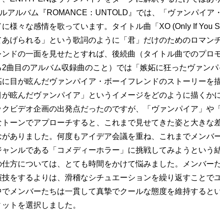
フルアルバム『ROMANCE：UNTOLD』では、「ヴァンパイ
々な感情を歌っています。タイトル曲「XO (Only If You Sa
てあげられる」という歌詞のように「君」だけのためのロマン
レンドの一面を見せたとすれば、後続曲（タイトル曲でのプロ
る2曲目のアルバム収録曲のこと）では「嫉妬に狂ったヴァンパ
妬に目が眩んだヴァンパイア・ボーイフレンドのストーリーを
目が眩んだヴァンパイア」というイメージをどのように描くか
ックビデオ企画の出発点だったのですが、「ヴァンパイア」や
なトーンでアプローチすると、これまで見せてきた姿と大きな
念がありました。何度もアイデア会議を重ね、これまでメンバ
ジャンルである「コメディーホラー」に挑戦してみようという
の仕方については、とても時間をかけて悩みました。メンバー
演技をするよりは、滑稽なシチュエーションを繰り返すことで
中でメンバーたちは一貫して真摯でクールな態度を維持すると
ィットを選択しました。