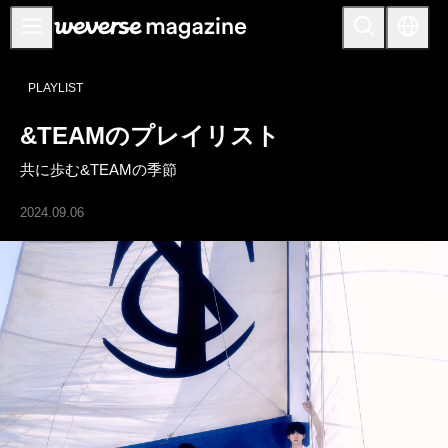
お知らせ
PLAYLIST
MAIN
&TEAMのプレイリスト
FEATURE
共に歩む&TEAMの季節
INTERVIEW
REVIEW
2024.09.06
INTERACTIVE
FIRST+VIEW
THE
INDUSTRY
PLAYLIST
NoW
ALL