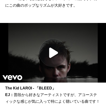
にこの曲のポップなリズムが大好きです。
The Kid LAROI - 「BLEED」
EJ：
普段から好きなアーティストですが、アコーステ
ィックな感じが気に入って特によく聴いている曲です！