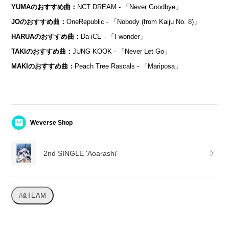
YUMAのおすすめ曲：
NCT DREAM - 「Never Goodbye」
JOのおすすめ曲：
OneRepublic - 「Nobody (from Kaiju No. 8)」
HARUAのおすすめ曲：
Da-iCE - 「I wonder」
TAKIのおすすめ曲：
JUNG KOOK - 「Never Let Go」
MAKIのおすすめ曲：
Peach Tree Rascals - 「Mariposa」
Weverse Shop
2nd SINGLE 'Aoarashi'
#&TEAM