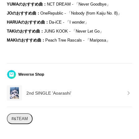
YUMAのおすすめ曲：
NCT DREAM - 「Never Goodbye」
JOのおすすめ曲：
OneRepublic - 「Nobody (from Kaiju No. 8)」
HARUAのおすすめ曲：
Da-iCE - 「I wonder」
TAKIのおすすめ曲：
JUNG KOOK - 「Never Let Go」
MAKIのおすすめ曲：
Peach Tree Rascals - 「Mariposa」
Weverse Shop
2nd SINGLE 'Aoarashi'
#&TEAM