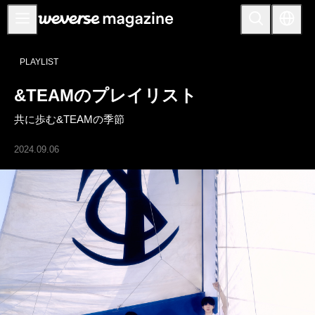
お知らせ
PLAYLIST
MAIN
&TEAMのプレイリスト
FEATURE
共に歩む&TEAMの季節
INTERVIEW
REVIEW
2024.09.06
INTERACTIVE
FIRST+VIEW
THE
INDUSTRY
PLAYLIST
NoW
ALL