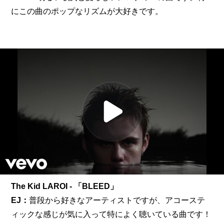
にこの曲のポップなリズムが大好きです。
The Kid LAROI - 「BLEED」
EJ：
普段から好きなアーティストですが、アコーステ
ィックな感じが気に入って特によく聴いている曲です！