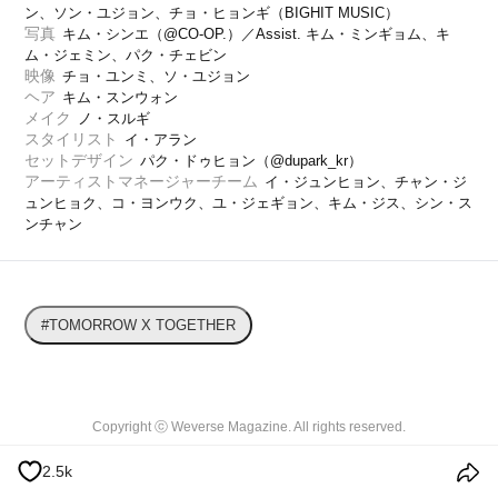
ン、ソン・ユジョン、チョ・ヒョンギ（BIGHIT MUSIC）
写真
キム・シンエ（@CO-OP.）／Assist. キム・ミンギョム、キ
ム・ジェミン、パク・チェビン
映像
チョ・ユンミ、ソ・ユジョン
ヘア
キム・スンウォン
メイク
ノ・スルギ
スタイリスト
イ・アラン
セットデザイン
パク・ドゥヒョン（@dupark_kr）
アーティストマネージャーチーム
イ・ジュンヒョン、チャン・ジ
ュンヒョク、コ・ヨンウク、ユ・ジェギョン、キム・ジス、シン・ス
ンチャン
#TOMORROW X TOGETHER
Copyright ⓒ Weverse Magazine. All rights reserved.

無断転載及び再配布禁止
2.5k