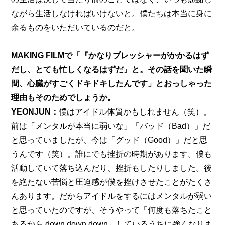
ながら生活しなければいけないと。僕たちは本当に身に
余るものをいただいているのだと。
MAKING FILM
で「『かなりプレッシャーがかかるはず
だし、とても忙しくなるはずだ』と。その話を聞いた瞬
間、心臓がすごくドキドキしたんです」とおっしゃった
理由もそのためでしょうか。
YEONJUN：
僕はアイドル体質かもしれません（笑）。
前は「メンタルが本当に弱いな」「バッド（Bad）」だ
と思っていましたが、今は「グッド（Good）」だと思
うんです（笑）。誰にでも挫折の時期があります。僕も
活動していて落ち込んだり、挫折もしたりしました。後
を絶たない苦悩と圧迫感が僕を挫けさせたことがたくさ
んあります。だからアイドルをするにはメンタルが弱い
と思っていたのですが、そうやって「何度も落ちたこと
あるから down down down」しているうちに強くなりま