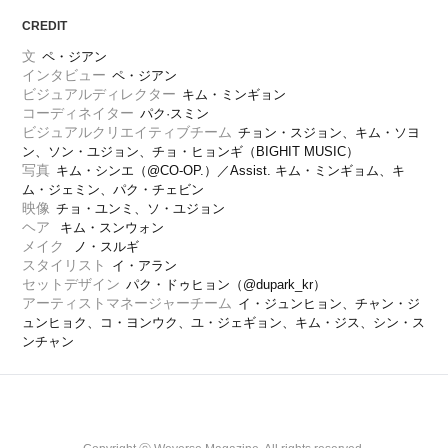
CREDIT
文
ペ・ジアン
インタビュー
ペ・ジアン
ビジュアルディレクター
キム・ミンギョン
コーディネイター
パク·スミン
ビジュアルクリエイティブチーム
チョン・スジョン、キム・ソヨ
ン、ソン・ユジョン、チョ・ヒョンギ（BIGHIT MUSIC）
写真
キム・シンエ（@CO-OP.）／Assist. キム・ミンギョム、キ
ム・ジェミン、パク・チェビン
映像
チョ・ユンミ、ソ・ユジョン
ヘア
 キム・スンウォン
メイク
 ノ・スルギ
スタイリスト
イ・アラン
セットデザイン
パク・ドゥヒョン（@dupark_kr）
アーティストマネージャーチーム
イ・ジュンヒョン、チャン・ジ
ュンヒョク、コ・ヨンウク、ユ・ジェギョン、キム・ジス、シン・ス
ンチャン