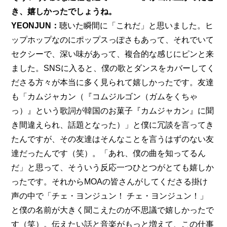
き、嬉しかったでしょうね。
YEONJUN：
聴いた瞬間に「これだ」と思いました。ヒ
ップホップなのにポップスっぽさもあって、それでいて
セクシーで、深い味があって、複合的な感じにピンと来
ました。SNSに入ると、僕の歌とダンスをカバーしてく
ださる方々が本当に多く見られて嬉しかったです。友達
も「カムジャカン（『コムジルゴン（ガムをくちゃ
っ）』という歌詞が韓国のお菓子『カムジャカン』に聞
き間違えられ、話題となった）」と僕に冗談を言ってき
たんですが、その友達はそんなことを言うはずのない友
達だったんです（笑）。「あれ、僕の曲を知ってるん
だ」と思って、そういう反応一つひとつがとても嬉しか
ったです。それからMOAの皆さんがしてくださる掛け
声の中で「チェ・ヨンジュン！ チェ・ヨンジュン！」
と僕の名前が大きく聞こえたのが不思議で嬉しかったで
す（笑）。伝えたい話と音楽がもっと増えて、この仕事