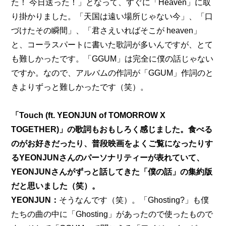
た！ 今日送った！」となって、すぐに「Heaven」に取
り掛かりました。「天国は遠い場所じゃない今」、「口
づけたその瞬間」、「君さえいればそこが heaven」
と、コーラスパートに書いた歌詞が多いんですが、とて
も難しかったです。「GGUM」は完全に僕の話じゃない
ですか。なので、アルバムの作詞が「GGUM」作詞のと
きよりずっと難しかったです（笑）。
「Touch (ft. YEONJUN of TOMORROW X 
TOGETHER)」の歌詞もおもしろく感じました。食べる
のがお好きだったり、普段映画をよくご覧になったりす
るYEONJUNさんのパーソナリティーが表れていて、
YEONJUNさんがずっと話してきた「僕の話」の集約版
だと思いました（笑）。
YEONJUN：
そうなんです（笑）。「Ghosting?」も僕
たちの曲の中に「Ghosting」があったので使ったもので