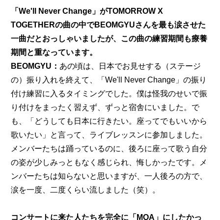
「We'll Never Change」がTOMORROW X 
TOGETHERの曲の中でBEOMGYUさんを最も涙させた
一曲だとおっしゃいましたが、この曲の練習期間も療養
期間と重なっています。
BEOMGYU：
あの頃は、日本でお見せする（ステージ
の）振り入れを終えて、「We'll Never Change」の振り
付け練習に入るタイミングでした。僕は怪我のせいで振
り付けをまったく習えず、ずっと宿舎にいました。で
も、「どうしても日本に行きたい。座ってでもいいから
歌いたい」と言って、ライブレッスンに参加しました。
メンバーたちは踊っているのに、後ろに座って歌う自分
の姿が少しみっともなく感じられ、悔しかったです。メ
ンバーたちは知らないと思いますが、一人後ろの方で、
涙を一度、二度くらい流しました（笑）。
コンサートに来た人たちを完全に「MOA」にしたかっ