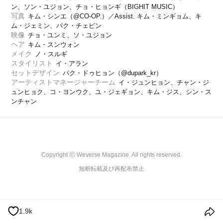
ン、ソン・ユジョン、チョ・ヒョンギ（BIGHIT MUSIC）
写真
キム・シンエ（@CO-OP.）／Assist. キム・ミンギョム、キ
ム・ジェミン、パク・チェビン
映像
チョ・ユンミ、ソ・ユジョン
ヘア
キム・スンウォン
メイク
ノ・スルギ
スタイリスト
イ・アラン
セットデザイン
パク・ドゥヒョン（@dupark_kr）
アーティストマネージャーチーム
イ・ジュンヒョン、チャン・ジ
ュンヒョク、コ・ヨンウク、ユ・ジェギョン、キム・ジス、シン・ス
ンチャン
Copyright ⓒ Weverse Magazine. All rights reserved.

無断転載及び再配布禁止
1.9k