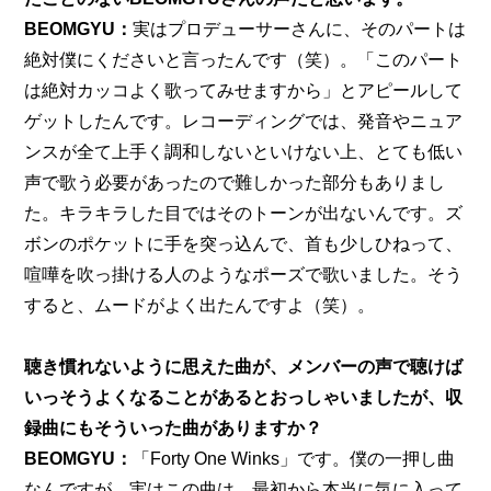
BEOMGYU：
実はプロデューサーさんに、そのパートは
絶対僕にくださいと言ったんです（笑）。「このパート
は絶対カッコよく歌ってみせますから」とアピールして
ゲットしたんです。レコーディングでは、発音やニュア
ンスが全て上手く調和しないといけない上、とても低い
声で歌う必要があったので難しかった部分もありまし
た。キラキラした目ではそのトーンが出ないんです。ズ
ボンのポケットに手を突っ込んで、首も少しひねって、
喧嘩を吹っ掛ける人のようなポーズで歌いました。そう
すると、ムードがよく出たんですよ（笑）。
聴き慣れないように思えた曲が、メンバーの声で聴けば
いっそうよくなることがあるとおっしゃいましたが、収
録曲にもそういった曲がありますか？
BEOMGYU：
「Forty One Winks」です。僕の一押し曲
なんですが、実はこの曲は、最初から本当に気に入って