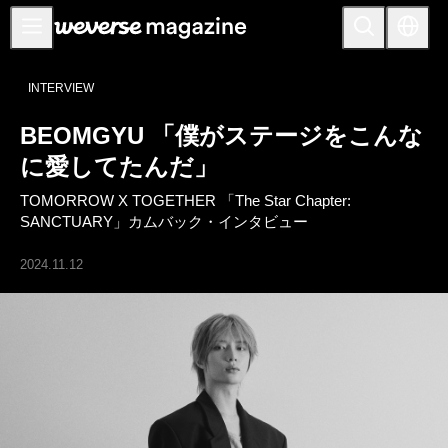
お知らせ
INTERVIEW
MAIN
BEOMGYU 「僕がステージをこんな
FEATURE
に愛してたんだ」
INTERVIEW
TOMORROW X TOGETHER 「The Star Chapter:
REVIEW
SANCTUARY」カムバック・インタビュー
INTERACTIVE
2024.11.12
FIRST+VIEW
THE
INDUSTRY
PLAYLIST
NoW
ALL