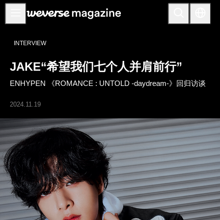
公告事项
INTERVIEW
MAIN
JAKE“希望我们七个人并肩前行”
FEATURE
ENHYPEN 《ROMANCE : UNTOLD -daydream-》回归访谈
INTERVIEW
REVIEW
2024.11.19
INTERACTIVE
FIRST+VIEW
THE
INDUSTRY
PLAYLIST
NoW
ALL