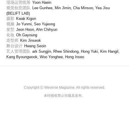
现场运营统筹
Yoon Haein
视觉创意团队
Lee Gunhee, Min Jimin, Cha Minsoo, Yea Jisu 
(BELIFT LAB)
摄影
Kwak Kigon
视频
Jo Yunmi, Seo Yujeong
发型
Jeon Hoon, Ahn Chihyun
化妆
Oh Gayoung
造型师
Kim Jinseok
舞台设计
Hwang Seoin
艺人管理团队
ark Sungjin, Rhee Shindong, Hong Yuki, Kim Hangil, 
Kang Byoungwook, Woo Yonghee, Hong Inseo
Copyright ⓒ Weverse Magazine. All rights reserved.

未经授权禁止转载及发布。