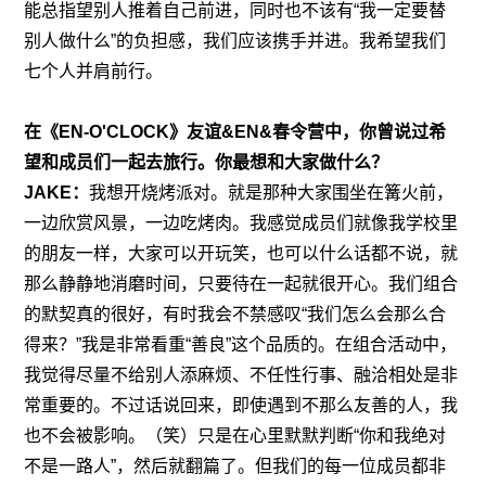
能总指望别人推着自己前进，同时也不该有“我一定要替
别人做什么”的负担感，我们应该携手并进。我希望我们
七个人并肩前行。
在《EN-O'CLOCK》友谊&EN&春令营中
，你曾说过希
望和成员们一起去旅行。你最想和大家做什么？
JAKE：
我想开烧烤派对。就是那种大家围坐在篝火前，
一边欣赏风景，一边吃烤肉。我感觉成员们就像我学校里
的朋友一样，大家可以开玩笑，也可以什么话都不说，就
那么静静地消磨时间，只要待在一起就很开心。我们组合
的默契真的很好，有时我会不禁感叹“我们怎么会那么合
得来？”我是非常看重“善良”这个品质的。在组合活动中，
我觉得尽量不给别人添麻烦、不任性行事、融洽相处是非
常重要的。不过话说回来，即使遇到不那么友善的人，我
也不会被影响。（笑）只是在心里默默判断“你和我绝对
不是一路人”，然后就翻篇了。但我们的每一位成员都非