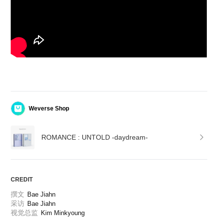
Weverse Shop
ROMANCE : UNTOLD -daydream-
CREDIT
撰文
Bae Jiahn
采访
Bae Jiahn
视觉总监
Kim Minkyoung