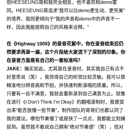
但HEESEUNG哥和我完全相反，他不喜欢和demo雷
同。HEESEUNG哥追求“我可以比demo更生动、更完美”
的境界，我则更倾向于“我的声音和demo中的声音不一
样，因此我能按照自己的风格来诠释。”
在《Highway 1009》的录音花絮
中，你在录音结束后仍
然要求再录一遍，这个片段给大家流下了深刻的印象。你
在录音方面是有自己的一套标准吗？
JAKE：
确实如此，尤其是在录音时。其实我自己有点不
好意思说（笑），我觉得自己的听觉比较灵敏。我可以很
精准地分辨音高和节拍，并快速判断演唱的质量。所以，
只要有一丝不满意，我就会重新录到自己满意为止。就像
在进行《I Don’t Think I’m Okay》的翻唱录制时，我曾提
出来“能否放慢一些节奏”，制作团队的哥哥们也都认同了
我的建议。哪怕节奏慢了或是快了一点点，我都能立刻捕
捉到。虽然我不敢说自己拥有“绝对节奏感”（笑），但对