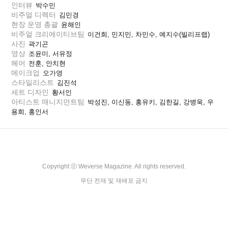
인터뷰
박수민
비주얼 디렉터
김민경
현장 운영 총괄
윤해인
비주얼 크리에이티브팀
이건희, 민지민, 차민수, 예지수(빌리프랩)
사진
곽기곤
영상
조윤미, 서유정
헤어
전훈, 안치현
메이크업
오가영
스타일리스트
김진석
세트 디자인
황서인
아티스트 매니지먼트팀
박성진, 이신동, 홍유키, 김한길, 강병욱, 우
용희, 홍인서
Copyright ⓒ Weverse Magazine. All rights reserved.

무단 전재 및 재배포 금지