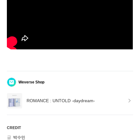
Weverse Shop
ROMANCE : UNTOLD -daydream-
CREDIT
글
박수민