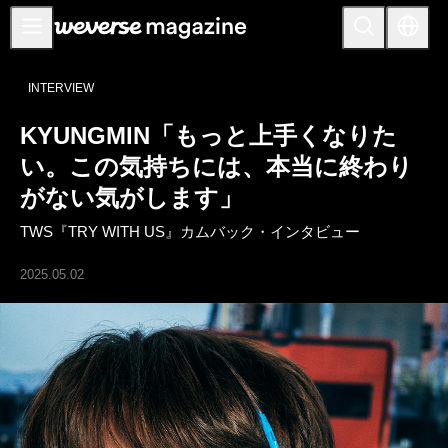
お知らせ
INTERVIEW
MAIN
KYUNGMIN「もっと上手くなりた
FEATURE
い。この気持ちには、本当に終わり
INTERVIEW
がない気がします」
REVIEW
TWS『TRY WITH US』カムバック・インタビュー
INTERACTIVE
2025.05.02
FIRST+VIEW
THE
INDUSTRY
PLAYLIST
NoW
ALL