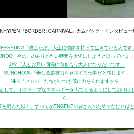
ENHYPEN
『
BORDER : CARNIVAL
』
カムバック・インタビュー
HEESEUNG「僕はただ、人生に情熱を持って生きている人です
UNOO「今のこのありがたい時間を大切にしようと思っていま
JAY「人とお互い同等に向き合う大人になりたいです」
SUNGHOON「善なる影響力を発揮する仕事だと感じます」
NI-KI「メンバーたちがいつも僕に力をくれますから」
「人として、ポジティブなエネルギーが出てくるようにしておけば
ら」
仕事を選んだ以上、すべてがENGENEの皆さんのためでなければ