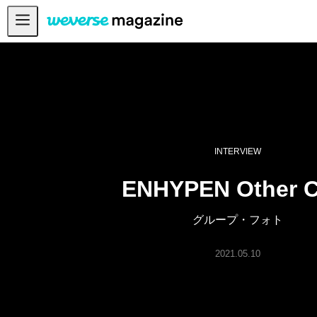
お知らせ
MAIN
FEATURE
INTERVIEW
REVIEW
INTERVIEW
INTERACTIVE
ENHYPEN Other C
FIRST+VIEW
グループ・フォト
THE
INDUSTRY
2021.05.10
PLAYLIST
NoW
ALL