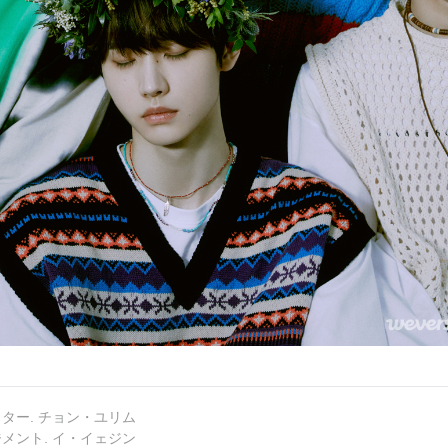
ター. チョン・ユリム
メント. イ・イェジン