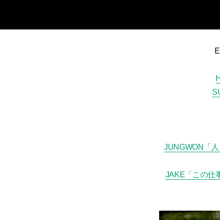
ARTICLES
LOGIN
S
JUNGWON
JAKE「この