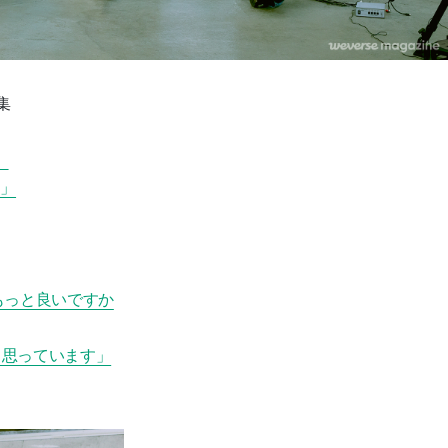
集
」
す」
もっと良いですか
と思っています」