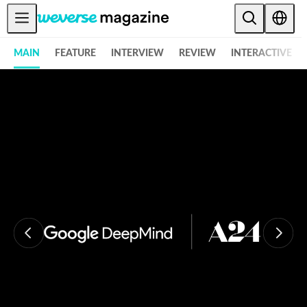
공지사항
MAIN
FEATURE
INTERVIEW
REVIEW
INTERACTIVE
MAIN
FEATURE
INTERVIEW
REVIEW
INTERACTIVE
FIRST+VIEW
THE
INDUSTRY
PLAYLIST
NoW
ALL