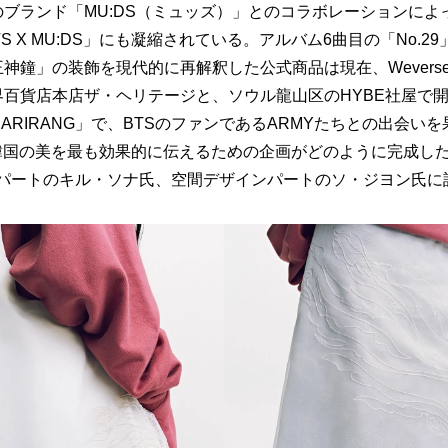
ブランド「MU:DS（ミュッズ）」とのコラボレーションによ
BTS X MU:DS」にも凝縮されている。アルバム6曲目の「No.
神鐘」の装飾を現代的に再解釈した公式商品は現在、Weverse 
界百貨店本店ザ・ヘリテージと、ソウル龍山区のHYBE社屋で
UP : ARIRANG」で、BTSのファンであるARMYたちとの出会
韓国の美を最も効果的に伝えるための企画がどのように完成したの
h.事業4パートのキル・ソナ氏、空間デザインパートのソ・ジヨン氏