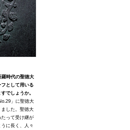
る新羅時代の聖徳大
ーフとして用いる
ますでしょうか。
o.29」に聖徳大
りました。聖徳大
わたって受け継が
ように長く、人々