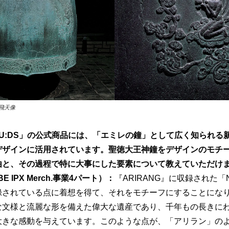
飛天像
S X MU:DS」の公式商品には、「エミレの鐘」として広く知られ
デザインに活用されています。聖徳大王神鐘をデザインのモチ
由と、その過程で特に大事にした要素について教えていただけ
 IPX Merch.事業4パート）：
『ARIRANG』に収録された「N
録されている点に着想を得て、それをモチーフにすることにな
な文様と流麗な形を備えた偉大な遺産であり、千年もの長きに
大きな感動を与えています。このような点が、「アリラン」の