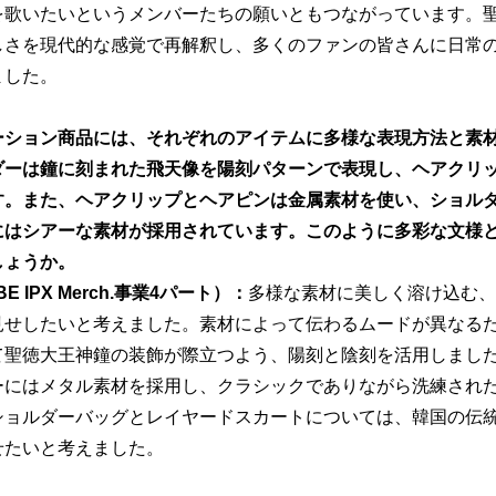
を歌いたいというメンバーたちの願いともつながっています。
しさを現代的な感覚で再解釈し、多くのファンの皆さんに日常
ました。
ーション商品には、それぞれのアイテムに多様な表現方法と素
ダーは鐘に刻まれた飛天像を陽刻パターンで表現し、ヘアクリ
す。また、ヘアクリップとヘアピンは金属素材を使い、ショル
にはシアーな素材が採用されています。このように多彩な文様
しょうか。
 IPX Merch.事業4パート）：
多様な素材に美しく溶け込む、
見せしたいと考えました。素材によって伝わるムードが異なる
て聖徳大王神鐘の装飾が際立つよう、陽刻と陰刻を活用しまし
ーにはメタル素材を採用し、クラシックでありながら洗練され
ショルダーバッグとレイヤードスカートについては、韓国の伝
せたいと考えました。