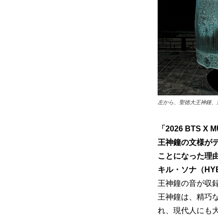
左から、聖徳大王神鍾、
「2026 BT
王神鐘の文様が
ことになった理
キル・ソナ（HYBE
王神鐘の音が収
王神鐘は、精巧
れ、現代人にも