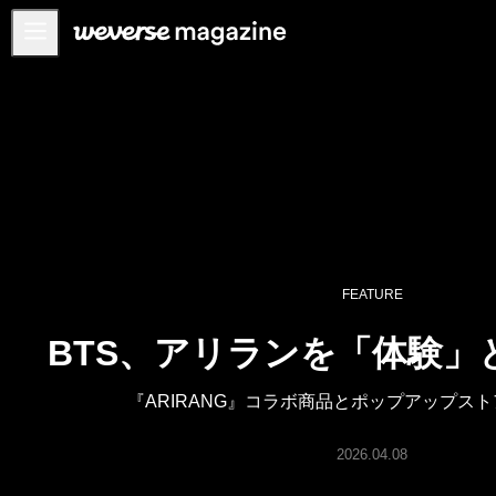
お知らせ
MAIN
FEATURE
INTERVIEW
REVIEW
INTERACTIVE
FEATURE
FIRST+VIEW
BTS、アリランを「体験」
THE
INDUSTRY
『ARIRANG』コラボ商品とポップアップス
PLAYLIST
NoW
2026.04.08
ALL