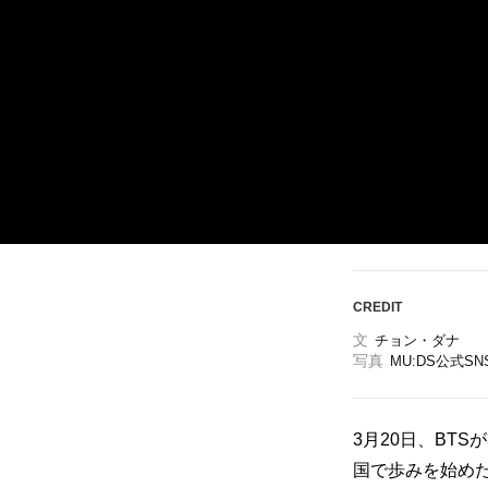
ARTICLES
LOGIN
CREDIT
文
チョン・ダナ
写真
MU:DS公式SNS
3月20日、BTS
国で歩みを始め