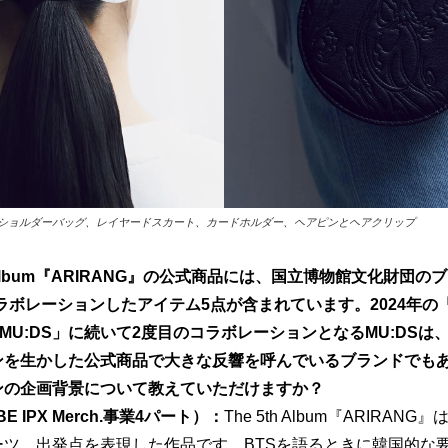
ショルダーバッグ、レイヤードスカート、カードホルダー、ヘアピンとヘアクリップ
th Album『ARIRANG』の公式商品には、国立博物館文化財団の
コラボレーションしたアイテム5点が含まれています。2024年の「B
 X MU:DS」に続いて2度目のコラボレーションとなるMU:DS
ンを生かした公式商品で大きな反響を呼んでいるブランドでも
ンの企画背景について教えていただけますか？ 
 IPX Merch.事業4パート）：
The 5th Album『ARIRAN
ーツ、出発点を表現した作品です。BTSを語るときに韓国的な