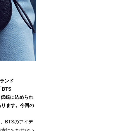
ブランド
TS 
は、伝統に込められ
あります。今回の
G』は、BTSのアイデ
要素は欠かせない