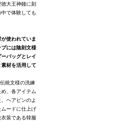
聖徳大王神鐘に刻
の中で体験しても
材が使われていま
ップには陰刻文様
ダーバッグとレイ
と素材を活用して
伝統文様の洗練
ため、各アイテム
た。ヘアピンのよ
たムードに仕上げ
統衣装である韓服