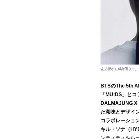
左上段から時計回りに、
BTSのThe 5
「MU:DS」と
DALMAJUNG
た意味とデザイ
コラボレーショ
キル・ソナ（HYBE
ンティティやル