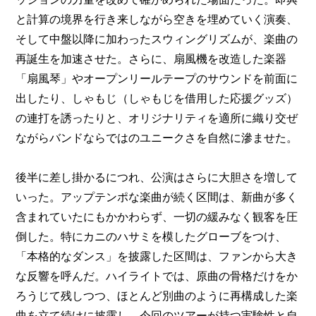
と計算の境界を行き来しながら空きを埋めていく演奏、
そして中盤以降に加わったスウィングリズムが、楽曲の
再誕生を加速させた。さらに、扇風機を改造した楽器
「扇風琴」やオープンリールテープのサウンドを前面に
出したり、しゃもじ（しゃもじを借用した応援グッズ）
の連打を誘ったりと、オリジナリティを適所に織り交ぜ
ながらバンドならではのユニークさを自然に滲ませた。
後半に差し掛かるにつれ、公演はさらに大胆さを増して
いった。アップテンポな楽曲が続く区間は、新曲が多く
含まれていたにもかかわらず、一切の緩みなく観客を圧
倒した。特にカニのハサミを模したグローブをつけ、
「本格的なダンス」を披露した区間は、ファンから大き
な反響を呼んだ。ハイライトでは、原曲の骨格だけをか
ろうじて残しつつ、ほとんど別曲のように再構成した楽
曲を立て続けに披露し、今回のツアーが持つ実験性と自