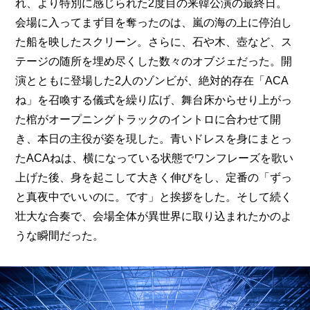
れ、より特別に感じられた2度目の来韓公演の最終日。
会場に入ってまず目を奪ったのは、嵐の海の上に停泊し
た船を映したスクリーン。さらに、石や木、壺など、ス
テージの随所を埋め尽くした数々のオブジェだった。開
演とともに登場した2人のゾンビが、絶対的存在「ACA
ね」を召喚する儀式を繰り広げ、舞台床からせり上がっ
た棺がオープニングトラックのイントロに合わせて開
き、本日の主役が姿を現した。青いドレスを身にまとっ
たACAねは、横になっている状態でワンフレーズを歌い
上げた後、身を起こして大きく伸びをし、定番の「ずっ
と真夜中でいいのに。です」と挨拶をした。そして続く
壮大な合奏で、会場全体が異世界に取り込まれたかのよ
うな瞬間だった。