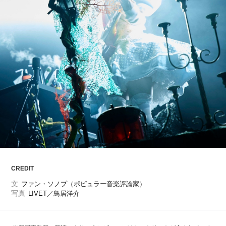
ARTICLES
LOGIN
CREDIT
文
ファン・ソノプ（ポピュラー音楽評論家）
写真
LIVET／鳥居洋介