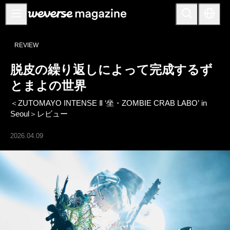
お知らせ
REVIEW
MAIN
脱皮の繰り返しによって完成するず
FEATURE
とまよの世界
INTERVIEW
＜ZUTOMAYO INTENSE Ⅱ ‘坐・ZOMBIE CRAB LABO’ in
REVIEW
Seoul＞レビュー
INTERACTIVE
2026.04.09
FIRST+VIEW
THE
INDUSTRY
PLAYLIST
NoW
ALL