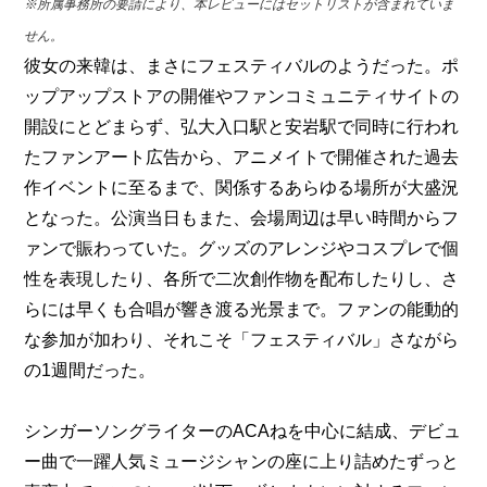
※所属事務所の要請により、本レビューにはセットリストが含まれていま
せん。
彼女の来韓は、まさにフェスティバルのようだった。ポ
ップアップストアの開催やファンコミュニティサイトの
開設にとどまらず、弘大入口駅と安岩駅で同時に行われ
たファンアート広告から、アニメイトで開催された過去
作イベントに至るまで、関係するあらゆる場所が大盛況
となった。公演当日もまた、会場周辺は早い時間からフ
ァンで賑わっていた。グッズのアレンジやコスプレで個
性を表現したり、各所で二次創作物を配布したりし、さ
らには早くも合唱が響き渡る光景まで。ファンの能動的
な参加が加わり、それこそ「フェスティバル」さながら
の1週間だった。
シンガーソングライターのACAねを中心に結成、デビュ
ー曲で一躍人気ミュージシャンの座に上り詰めたずっと