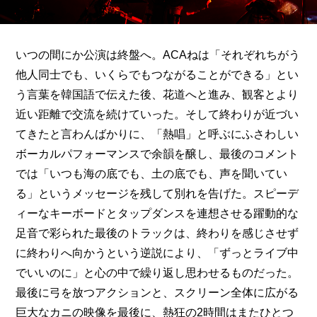
いつの間にか公演は終盤へ。ACAねは「それぞれちがう
他人同士でも、いくらでもつながることができる」とい
う言葉を韓国語で伝えた後、花道へと進み、観客とより
近い距離で交流を続けていった。そして終わりが近づい
てきたと言わんばかりに、「熱唱」と呼ぶにふさわしい
ボーカルパフォーマンスで余韻を醸し、最後のコメント
では「いつも海の底でも、土の底でも、声を聞いてい
る」というメッセージを残して別れを告げた。スピーデ
ィーなキーボードとタップダンスを連想させる躍動的な
足音で彩られた最後のトラックは、終わりを感じさせず
に終わりへ向かうという逆説により、「ずっとライブ中
でいいのに」と心の中で繰り返し思わせるものだった。
最後に弓を放つアクションと、スクリーン全体に広がる
巨大なカニの映像を最後に、熱狂の2時間はまたひとつ