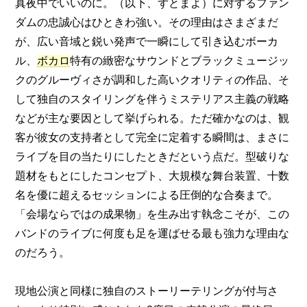
真夜中でいいのに。（以下、ずとまよ）に対するファン
ダムの忠誠心はひときわ強い。その理由はさまざまだ
が、広い音域と鋭い発声で一瞬にして引き込むボーカ
ル、
ボカロ
特有の緻密なサウンドとブラックミュージッ
クのグルーヴィさが調和した高いクオリティの作品、そ
して独自のスタイリングを伴うミステリアス主義の戦略
などが主な要因として挙げられる。ただ確かなのは、観
客が彼女の支持者として完全に定着する瞬間は、まさに
ライブを目の当たりにしたときだという点だ。型破りな
題材をもとにしたコンセプト、大規模な舞台装置、十数
名を優に超えるセッションによる圧倒的な合奏まで。
「会場ならではの成果物」を生み出す執念こそが、この
バンドのライブに何度も足を運ばせる最も強力な理由な
のだろう。
現地公演と同様に独自のストーリーテリングが付与さ