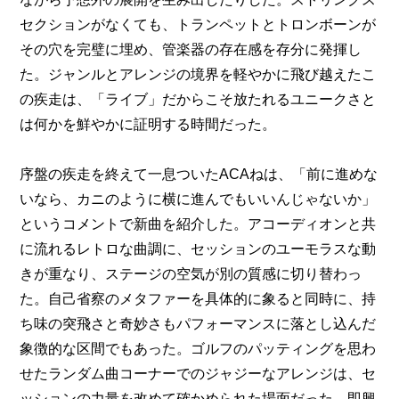
セクションがなくても、トランペットとトロンボーンが
その穴を完璧に埋め、管楽器の存在感を存分に発揮し
た。ジャンルとアレンジの境界を軽やかに飛び越えたこ
の疾走は、「ライブ」だからこそ放たれるユニークさと
は何かを鮮やかに証明する時間だった。
序盤の疾走を終えて一息ついたACAねは、「前に進めな
いなら、カニのように横に進んでもいいんじゃないか」
というコメントで新曲を紹介した。アコーディオンと共
に流れるレトロな曲調に、セッションのユーモラスな動
きが重なり、ステージの空気が別の質感に切り替わっ
た。自己省察のメタファーを具体的に象ると同時に、持
ち味の突飛さと奇妙さもパフォーマンスに落とし込んだ
象徴的な区間でもあった。ゴルフのパッティングを思わ
せたランダム曲コーナーでのジャジーなアレンジは、セ
ッションの力量を改めて確かめられた場面だった。即興