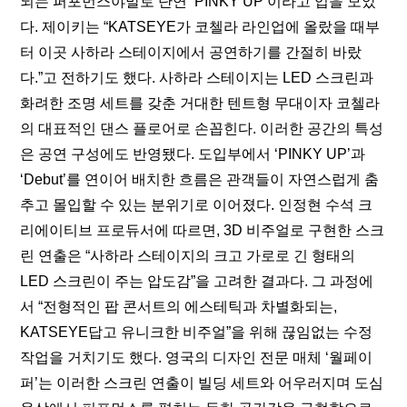
되는 퍼포먼스야말로 단연 ‘PINKY UP’이라고 입을 모았
다. 제이키는 “KATSEYE가 코첼라 라인업에 올랐을 때부
터 이곳 사하라 스테이지에서 공연하기를 간절히 바랐
다.”고 전하기도 했다. 사하라 스테이지는 LED 스크린과 
화려한 조명 세트를 갖춘 거대한 텐트형 무대이자 코첼라
의 대표적인 댄스 플로어로 손꼽힌다. 이러한 공간의 특성
은 공연 구성에도 반영됐다. 도입부에서 ‘PINKY UP’과 
‘Debut’를 연이어 배치한 흐름은 관객들이 자연스럽게 춤
추고 몰입할 수 있는 분위기로 이어졌다. 인정현 수석 크
리에이티브 프로듀서에 따르면, 3D 비주얼로 구현한 스크
린 연출은 “사하라 스테이지의 크고 가로로 긴 형태의 
LED 스크린이 주는 압도감”을 고려한 결과다. 그 과정에
서 “전형적인 팝 콘서트의 에스테틱과 차별화되는, 
KATSEYE답고 유니크한 비주얼”을 위해 끊임없는 수정 
작업을 거치기도 했다. 영국의 디자인 전문 매체 ‘
월페이
퍼
’는 이러한 스크린 연출이 빌딩 세트와 어우러지며 도심 