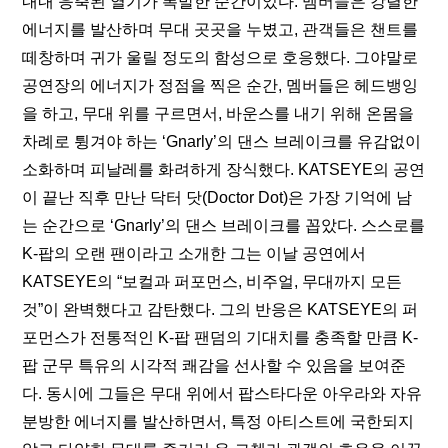
내내 응축된 열기가 폭발한 순간이었다. 멤버들은 강렬한 
에너지를 발산하며 무대 곳곳을 누볐고, 관객들은 챈트를 
떼창하며 귀가 울릴 정도의 함성으로 호응했다. 그야말로 
공연장의 에너지가 정점을 찍은 순간, 멤버들은 헤드뱅잉
을 하고, 무대 위를 구르면서, 바운스를 내기 위해 온몸을 
차례로 튕겨야 하는 ‘Gnarly’의 댄스 브레이크를 유감없이 
소화하며 피날레를 화려하게 장식했다. KATSEYE의 공연
이 끝난 직후 만난 닥터 닷(Doctor Dot)은 가장 기억에 남
는 순간으로 ‘Gnarly’의 댄스 브레이크를 꼽았다. 스스로를 
K-팝의 오랜 팬이라고 소개한 그는 이날 공연에서 
KATSEYE의 “보컬과 퍼포먼스, 비주얼, 무대까지 모든 
것”이 완벽했다고 감탄했다. 그의 반응은 KATSEYE의 퍼
포먼스가 전통적인 K-팝 팬덤의 기대치를 충족할 만큼 K-
팝 군무 특유의 시각적 쾌감을 선사할 수 있음을 보여준
다. 동시에 그들은 무대 위에서 팝스타다운 아우라와 자유
분방한 에너지를 발산하면서, 특정 아티스트에 국한되지 