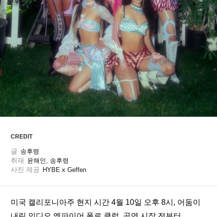
ARTICLES
LOGIN
CREDIT
글
송후령
취재
윤해인, 송후령
사진 제공
HYBE x Geffen
미국 캘리포니아주 현지 시간 4월 10일 오후 8시, 어둠이 
내린 인디오 엠파이어 폴로 클럽. 공연 시작 전부터 