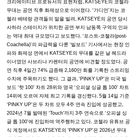
크리에이티브 프로듀서의 표현처럼, KATSEYE의 코첼라 
무대는 공연 직후 화제성으로 이어졌다. ‘
가디언
’지는 코
첼라 베테랑 관객들의 말을 빌려, KATSEYE의 공연 당시 
사하라 스테이지가 위치한 공연 부지 남동쪽 구역의 인파
는 역대 최대 규모였다고 보도했다. ‘포스트-코첼라(post-
Coachella)’의 파급력을 다룬 ‘
빌보드
’ 기사에서는 현장 인
파와 화제성 면에서 KATSEYE의 무대를 같은 날 헤드라
이너였던 사브리나 카펜터의 공연에 비견할 정도였다. 공
연 직후 4일간 74% 급증해 2,160만 회를 기록한 스트리밍 
수치에 주목하기도 했다. 그 결과, ‘PINKY UP’은 미국 빌
보드 ‘핫 100’ 차트 28위와 영국 ‘오피셜 싱글 톱 100’ 차트 
14위에 오르며 자체 최고 기록을 경신했다. 5월 14일 기준 
‘PINKY UP’은 두 차트 모두 4주 연속 진입에 성공했고, 
2024년 7월 발매된 ‘Touch’까지 3주 연속으로 ‘오피셜 싱
글 톱 100’에 진입하며 역주행하고 있다. 코첼라 유튜브 공
식 계정에서도 KATSEYE의 ‘PINKY UP’은 2026년 무대 