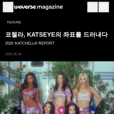
공지사항
FEATURE
MAIN
코첼라, KATSEYE의 좌표를 드러내다
FEATURE
2026 ‘KATCHELLA’ REPORT
INTERVIEW
REVIEW
2026.05.14
INTERACTIVE
FIRST+VIEW
THE
INDUSTRY
PLAYLIST
NoW
ALL