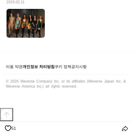
2025.02.11
이용 약관
개인정보 처리방침
쿠키 정책
공지사항
© 2026 Weverse Company Inc. or its affiliates (Weverse Japan Inc. &
Weverse America Inc.) all rights reserved.
51