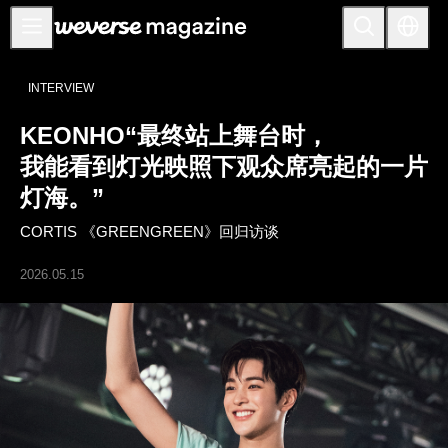
公告事项
INTERVIEW
MAIN
KEONHO“最终站上舞台时，
FEATURE
我能看到灯光映照下观众席亮起的一片
INTERVIEW
灯海。”
REVIEW
CORTIS 《GREENGREEN》回归访谈
INTERACTIVE
2026.05.15
FIRST+VIEW
THE
INDUSTRY
PLAYLIST
NoW
ALL