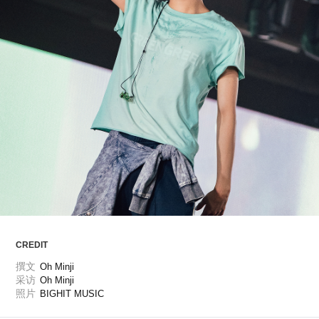
ARTICLES
LOGIN
CREDIT
撰文
Oh Minji
采访
Oh Minji
照片
BIGHIT MUSIC