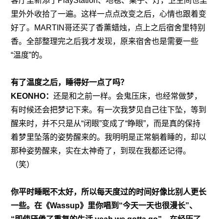
客厅里新添了PlayStation、地毯、桌子、灯，卫生间也里
里外外收拾了一遍。这样一点点改变之后，心情也跟着变
好了。MARTIN哥还买了香薰蜡烛，点上之后宿舍里特别
香。全部整理完之后我才发现，原来宿舍也是需要一些
“温度”的。
有了温度之后，睡得好一点了吗？
KEONHO：
还是和之前一样。会鬼压床，也经常做梦，
有时候还会把梦记下来。有一次我梦见自己往下坠，等到
醒来时，并不只是从“闭眼”变成了“睁眼”，而是真的保持
着梦里坠落的姿势醒来的。我明明是正常躺着睡的，却以
那种姿势醒来，实在太神奇了，到现在我都还记得。
（笑）
你平时睡眠不太好，所以每天度过的时间好像比别人更长
一些。在《Wassup》里你唱到“今天一天也很漫长”、