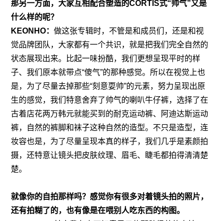
那另一方面，大家互相配合塑造的CORTIS式“帅气”又是
什么样的呢？
KEONHO：
做这张专辑时，不管是和成员们，还是和视
觉品牌团队，大家都有一个共识，就是把我们完全自然的
状态展现出来。比起一味扮酷，我们更想呈现平时的样
子、我们原本就带点“傻气”的那种感觉。所以在视觉上也
是，为了尽量去掉那些“刻意耍帅”的元素，努力呈现出原
生的感觉，我们特意舍弃了帅气的喇叭牛仔裤，选择了在
古着店花两万韩元就能买到的耐克运动裤、阿迪达斯运动
裤，自然的裤脚和袜子这种自然的造型。不只是造型，连
妆容也是，为了尽量呈现本真的样子，我们几乎是素颜拍
摄，还特意让镜头把皮肤纹理、眉毛、睫毛都拍得清清楚
楚。
就像你的自拍那样吗？感觉你有很多对着镜头拍的照片，
还有拍糊了的，也有像是在喂别人吃东西的构图。