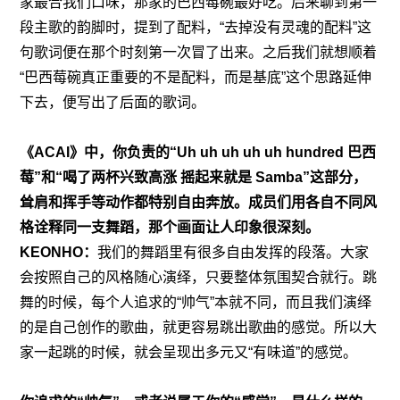
家最合我们口味，那家的巴西莓碗最好吃。后来聊到第一
段主歌的韵脚时，提到了配料，“去掉没有灵魂的配料”这
句歌词便在那个时刻第一次冒了出来。之后我们就想顺着
“巴西莓碗真正重要的不是配料，而是基底”这个思路延伸
下去，便写出了后面的歌词。
《ACAI》中，你负责的“Uh uh uh uh uh hundred 巴西
莓”和“喝了两杯兴致高涨 摇起来就是 Samba”这部分，
耸肩和挥手等动作都特别自由奔放。成员们用各自不同风
格诠释同一支舞蹈，那个画面让人印象很深刻。
KEONHO：
我们的舞蹈里有很多自由发挥的段落。大家
会按照自己的风格随心演绎，只要整体氛围契合就行。跳
舞的时候，每个人追求的“帅气”本就不同，而且我们演绎
的是自己创作的歌曲，就更容易跳出歌曲的感觉。所以大
家一起跳的时候，就会呈现出多元又“有味道”的感觉。