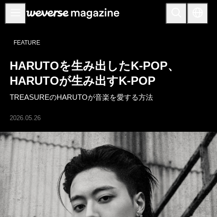
お知らせ
FEATURE
MAIN
HARUTOを生み出したK-POP、
FEATURE
HARUTOが生み出すK-POP
INTERVIEW
TREASUREのHARUTOが音楽を愛する方法
REVIEW
2026.05.26
INTERACTIVE
FIRST+VIEW
THE
INDUSTRY
PLAYLIST
NoW
ALL