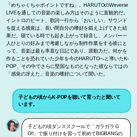
「めちゃくちゃポイントですね」。HARUTOのWeverse
LIVEを通しての音楽の楽しみ方はそのように直観的だ。
イントロのビート、歌詞一行から「おいしい」サウンド
を捉える感覚は、長い間自分の嗜好を鍛え上げてきた結
果だ。寝ている時でも起き上がって録音し、メンバー一
人ひとりの好みまで考慮しながら制作作業をする彼にと
って、音楽は最も率直な日記であり、原動力だ。何かを
作ることを恐れていた少年を今のHARUTOへと導いたK-
POP、その中でさらに堅固なものとなった彼ならではの
「感覚の冴えた」音楽の嗜好について聞いた。
子どもの頃からK-POPを聴いて育ったと聞いて
います。
子どもの頃ダンススクールで「ガラガラ G
O!!」で振り付けを習って初めてBIGBANGの