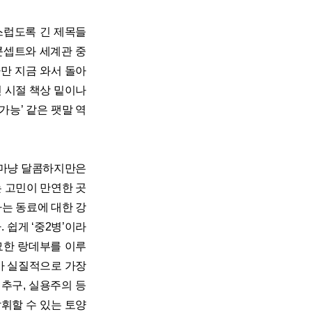
스럽도록 긴 제목들
콘셉트와 세계관 중
다만 지금 와서 돌아
린 시절 책상 밑이나
가능’ 같은 팻말 역
 마냥 달콤하지만은
 고민이 만연한 곳
하는 동료에 대한 강
쉽게 ‘중2병’이라
묘한 랑데부를 이루
가 실질적으로 가장
추구, 실용주의 등
휘할 수 있는 토양