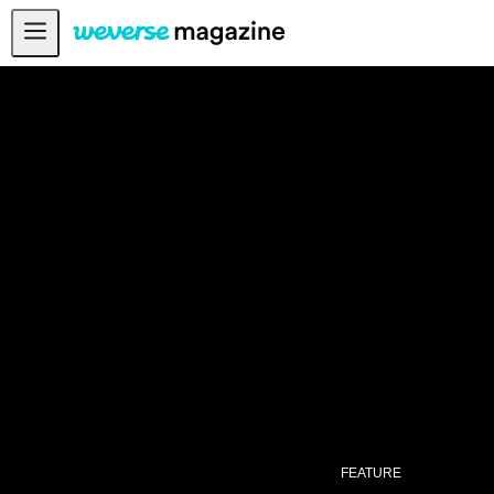
공지사항
MAIN
FEATURE
INTERVIEW
REVIEW
INTERACTIVE
FIRST+VIEW
THE
INDUSTRY
PLAYLIST
NoW
FEATURE
ALL