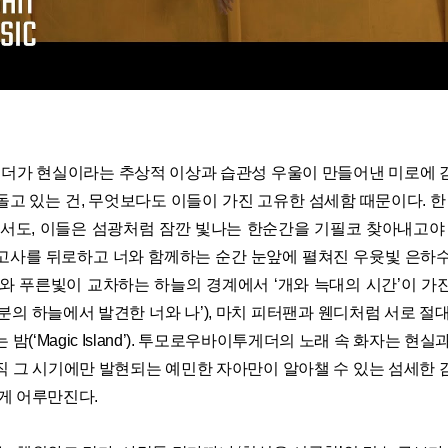
가 현실이라는 추상적 이상과 습관성 우울이 만들어낸 미로에 
고 있는 건, 무엇보다도 이들이 가진 고유한 섬세함 때문이다. 한
에서도, 이들은 섬광처럼 잠깐 빛나는 한순간을 기필코 찾아내고야 
고사를 뒤로하고 너와 함께하는 순간 눈앞에 펼쳐진 우윳빛 은하수와 
오렌지와 푸른빛이 교차하는 하늘의 경계에서 ‘개와 늑대의 시간’이 
53분의 하늘에서 발견한 너와 나’), 마치 피터팬과 웬디처럼 서로 절
밤(‘Magic Island’). 투모로우바이투게더의 노래 속 화자는 현
직 그 시기에만 발현되는 예민한 자아만이 알아챌 수 있는 섬세한 
있게 어루만진다.