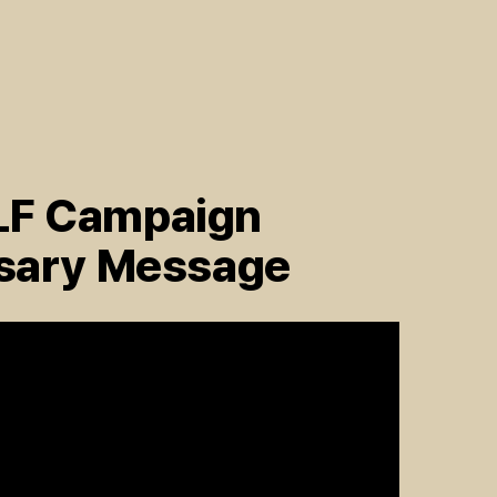
F Campaign
rsary Message