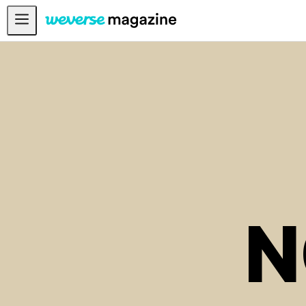
お知らせ
MAIN
FEATURE
INTERVIEW
REVIEW
INTERACTIVE
FIRST+VIEW
N
THE
INDUSTRY
PLAYLIST
NoW
ALL