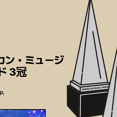
リカン・ミュージ
ド 3冠
p,