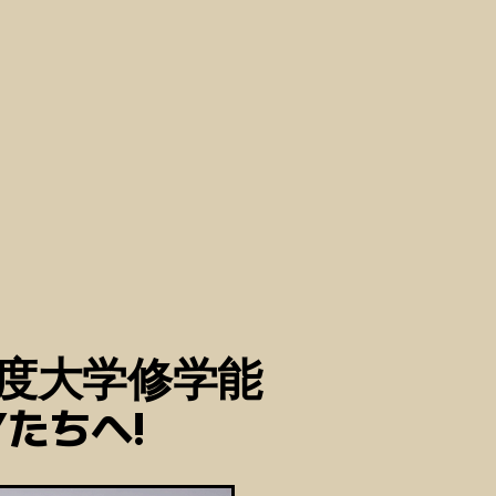
22年度大学修学能
たちへ!