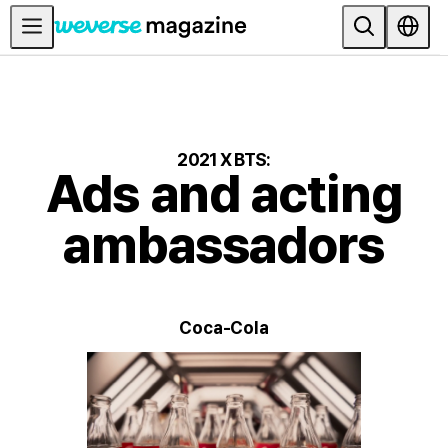
お知らせ
MAIN
FEATURE
2021 X BTS:
Ads and acting
INTERVIEW
REVIEW
ambassadors
INTERACTIVE
FIRST+VIEW
Coca-Cola
THE
INDUSTRY
PLAYLIST
NoW
ALL