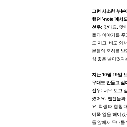
그런 사소한 부분에
했던 ‘-note’
선우:
맞아요, 맞아
들과 이야기를 주고
도 지고, 비도 
분들의 축하를 받
삼 좋은 날이었다
지난 10월 19
무대도 만들고 싶다
선우:
너무 보고 
꼈어요. 엔진들과
요. 학생 때 합창
이쪽 일을 해야겠구
들 앞에서 무대를 