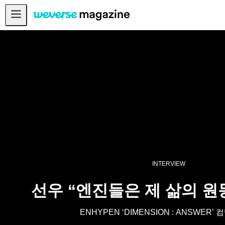
공지사항
MAIN
FEATURE
INTERVIEW
REVIEW
INTERACTIVE
FIRST+VIEW
INTERVIEW
THE
INDUSTRY
PLAYLIST
선우 “엔진들은 제 삶의 
NoW
ENHYPEN ‘DIMENSION : ANSWER’
ALL