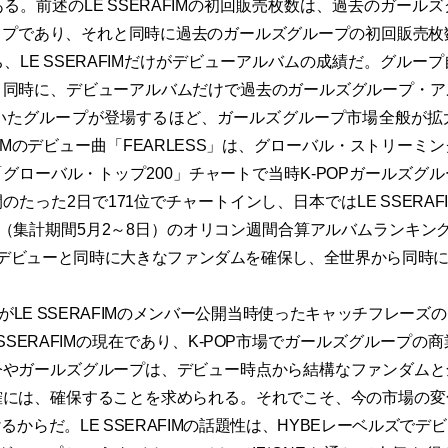
る。前述のLE SSERAFIMの初回販売枚数は、過去のガール
プであり、それと同時に過去のガールズグループの初回販売枚
、LE SSERAFIMだけがデビューアルバムの成績だ。グルー
と同時に、デビューアルバムだけで過去のガールズグループ・ア
づいたグループが登場するほど、ガールズグループ市場全般が拡
AFIMのデビュー曲「FEARLESS」は、グローバル・ストリー
yの「グローバル・トップ200」チャートで当時K-POPガールズ
のたった2日で171位でチャートインし、日本ではLE SSERAF
付（集計期間5月2～8日）のオリコン週間合算アルバムランキン
FIMはデビューと同時に大きなファンダムを確保し、全世界から同時
SICがLE SSERAFIMのメンバー公開当時使ったキャッチフレー
 SSERAFIMの現在であり、K-POP市場でガールズグループの
今やガールズグループは、デビュー時点から結構なファンダムと
確には、確保することを求められる。それでこそ、今の市場の変
るからだ。LE SSERAFIMの話題性は、HYBEレーベルズでデ