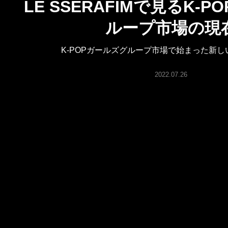
LE SSERAFIMで見るK-
ARTICLES
ループ市場の現
LOGIN
K-POPガールズグループ市場で始まった新しい「
2022.07.26