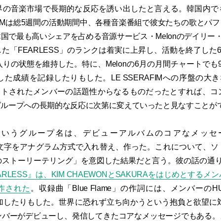
界の音楽市場で長期的な反応を誘い出したと言える。韓国内で
RAFIMは総5週間の活動期間中、各種音楽番組で彼女たちの歌とパ
国で最も高いシェアを占める音源サービス・Melonのデイリー・
た「FEARLESS」のランクは着実に上昇し、活動を終了した6
入りの状態を維持した。特に、Melonの6月の月間チャートでも
した成績を記録したりもした。LE SSERAFIMへの序盤の大き
カウトされたメンバーの話題性からなるものだったとすれば、
グループへの長期的な反応に次第に変えていったと見なすことが
FIMというグループ名は、デビューアルバムのコアなメッセ
」の文字をアナグラム方式で入れ替え、作った。これについて、
のストーリーテリング」を意図した結果だと言う。彼の話の通
RLESS』は、KIM CHAEWONとSAKURAをはじめとする
作された
。収録曲「Blue Flame」の作詞には、メンバーのHUH 
参加したりもした。世界に恐れず立ち向かうという抱負と欲望に
のメンバーがデビューし、発信してきたコアなメッセージでもある