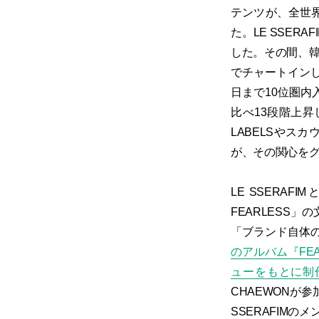
テンツが、全世
た。LE SSE
した。その間、韓
でチャートインし
日まで10位圏内
比べ13段階上昇
LABELSやス
が、その関心を
LE SSERA
FEARLESS
「ブランド自体
のアルバム『FEA
ューをもとに制
CHAEWONが
SSERAFIM