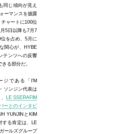
も同じ傾向が見え
フォーマンスを披露
チャートに100位
月5日以降も7月7
9位を占め、5月に
な関心が、HYBE
コンテンツへの反響
できる部分だ。
ージである「I’M
ソ・ソンジン代表は
り、
LE SSERAFIM
メンバーとのインタビ
YUNJINとKIM
対する肯定は、LE
。ガールズグループ