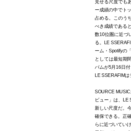
見せる尺度でもあ
ー成績の中でトッ
占める。このうち
べき成績である
数10位圏に近
る。LE SSER
ーム・Spotif
としては最短期間
バムが5月16日
LE SSERA
SOURCE MU
ビュー」は、LE
新しい尺度だ。
確保できる。正
らに近づいていけ