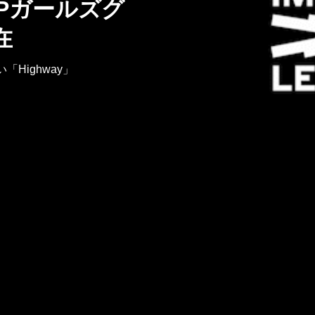
POPガールズグ
在
Highway」