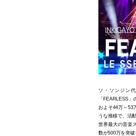
ソ・ソンジン代
「FEARLES
およそ44万～5
うな推移で、活動
世界最大の音楽スト
数が500万を突