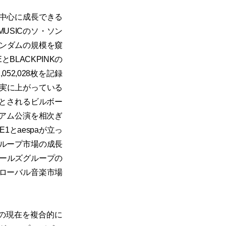
中心に成長できる
MUSICのソ・ソン
ァンダムの規模を窺
BLACKPINKの
52,028枚を記録
着実に上がっている
標とされるビルボー
ジアム公演を相次ぎ
とaespaが立っ
ループ市場の成長
ガールズグループの
ローバル音楽市場
場の現在を複合的に