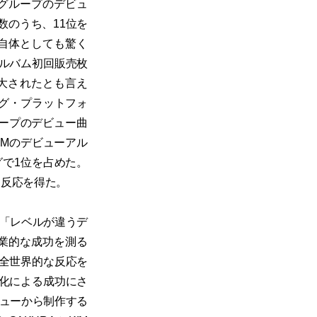
ズグループのデビュ
数のうち、11位を
プ自体としても驚く
ルバム初回販売枚
大されたとも言え
ミング・プラットフォ
グループのデビュー曲
IMのデビューアル
グで1位を占めた。
に反応を得た。
ズの「レベルが違うデ
商業的な成功を測る
全世界的な反応を
化による成功にさ
ビューから制作する