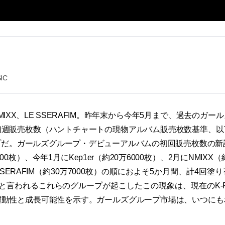
IC
r、NMIXX、LE SSERAFIM。昨年末から今年5月まで、過去のガ
初週販売枚数（ハントチャートの現物アルバム販売枚数基準、以
だ。ガールズグループ・デビューアルバムの初回販売枚数の新
000枚）、今年1月にKep1er（約20万6000枚）、2月にNMIXX（
SSERAFIM（約30万7000枚）の順におよそ5か月間、計4回
と言われるこれらのグループが起こしたこの現象は、現在のK-
躍動性と成長可能性を示す。ガールズグループ市場は、いつにも