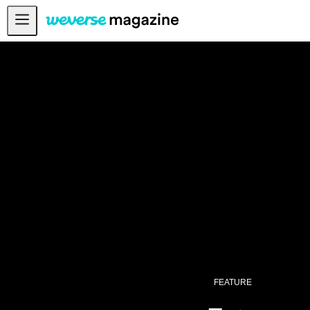
お知らせ
MAIN
FEATURE
INTERVIEW
REVIEW
INTERACTIVE
FIRST+VIEW
THE
INDUSTRY
PLAYLIST
NoW
FEATURE
ALL