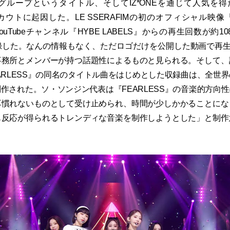
ループというタイトル、そしてIZ*ONEを通じて人気を得たS
スカウトに起因した。LE SSERAFIMの初のオフィシャル映像
uTubeチャンネル『HYBE LABELS』からの再生回数が約108万
した。なんの情報もなく、ただロゴだけを公開した動画で再生
事務所とメンバーが持つ話題性によるものと見られる。そして、
ARLESS』の同名のタイトル曲をはじめとした収録曲は、全世
作された。ソ・ソンジン代表は『FEARLESS』の音楽的方向
耳慣れないものとして受け止められ、時間が少しかかることにな
も反応が得られるトレンディな音楽を制作しようとした」と制作