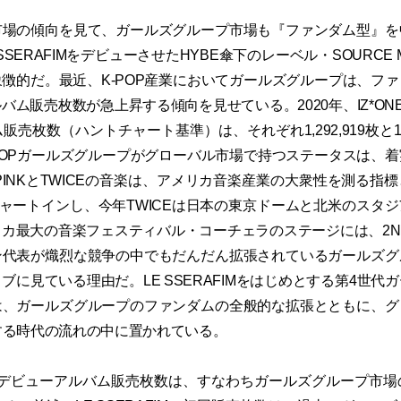
市場の傾向を見て、ガールズグループ市場も『ファンダム型』を
SSERAFIMをデビューさせたHYBE傘下のレーベル・SOURCE 
徴的だ。最近、K-POP産業においてガールズグループは、フ
ム販売枚数が急上昇する傾向を見せている。2020年、IZ*ONEと
売枚数（ハントチャート基準）は、それぞれ1,292,919枚と1,0
POPガールズグループがグローバル市場で持つステータスは、
KPINKとTWICEの音楽は、アメリカ音楽産業の大衆性を測る指
にチャートインし、今年TWICEは日本の東京ドームと北米のスタ
カ最大の音楽フェスティバル・コーチェラのステージには、2NE1
ン代表が熾烈な競争の中でもだんだん拡張されているガールズグ
ブに見ている理由だ。LE SSERAFIMをはじめとする第4世代
は、ガールズグループのファンダムの全般的な拡張とともに、グ
目する時代の流れの中に置かれている。
FIMのデビューアルバム販売枚数は、すなわちガールズグループ市