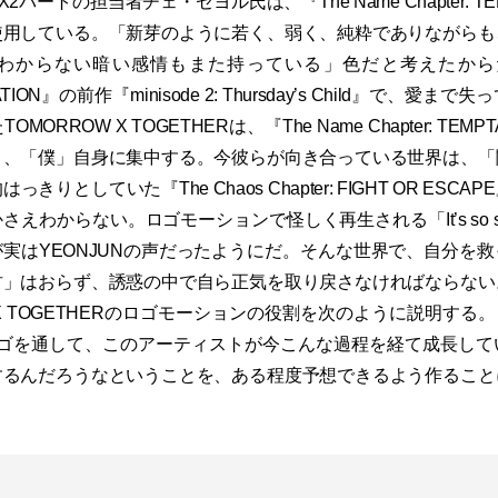
パートの担当者チェ・セヨル氏は、『The Name Chapter: TE
使用している。「新芽のように若く、弱く、純粋でありながらも
わからない暗い感情もまた持っている」色だと考えたからだ。『
PTATION』の前作『minisode 2: Thursday’s Child』で、
ORROW X TOGETHERは、『The Name Chapter: TEM
く、「僕」自身に集中する。今彼らが向き合っている世界は、「
きりとしていた『The Chaos Chapter: FIGHT OR ESC
わからない。ロゴモーションで怪しく再生される「It’s so sweet. B
ame.」が実はYEONJUNの声だったようにだ。そんな世界で、自分
君」はおらず、誘惑の中で自ら正気を取り戻さなければならない
 X TOGETHERのロゴモーションの役割を次のように説明する。「
のロゴを通して、このアーティストが今こんな過程を経て成長し
するんだろうなということを、ある程度予想できるよう作ること