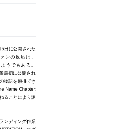
月15日に公開された
あるファンの反応は、
約のようでもある。
一番最初に公開され
の物語を類推でき
 Chapter:
うねることにより誘
ブランディング作業