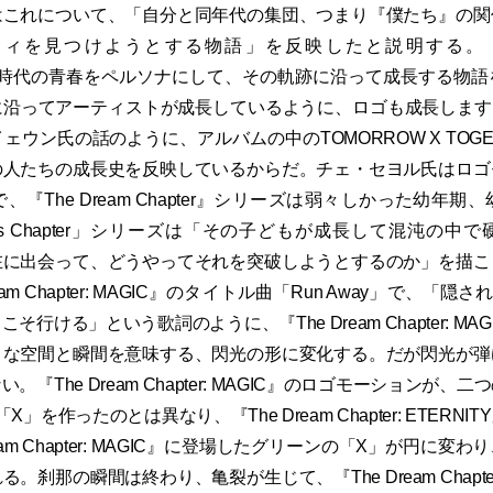
はこれについて、「自分と同年代の集団、つまり『僕たち』の関
ィを見つけようとする物語」を反映したと説明する。「TO
は同時代の青春をペルソナにして、その軌跡に沿って成長する物
沿ってアーティストが成長しているように、ロゴも成長します
ェウン氏の話のように、アルバムの中のTOMORROW X TOGE
の人たちの成長史を反映しているからだ。チェ・セヨル氏はロゴ
『The Dream Chapter』シリーズは弱々しかった幼年
haos Chapter」シリーズは「その子どもが成長して混沌の中
在に出会って、どうやってそれを突破しようとするのか」を描こ
eam Chapter: MAGIC』のタイトル曲「Run Away」で、「隠
そ行ける」という歌詞のように、『The Dream Chapter: MA
うな空間と瞬間を意味する、閃光の形に変化する。だが閃光が弾
。『The Dream Chapter: MAGIC』のロゴモーションが、
」を作ったのとは異なり、『The Dream Chapter: ETERN
ream Chapter: MAGIC』に登場したグリーンの「X」が円に変
刹那の瞬間は終わり、亀裂が生じて、『The Dream Chapter: