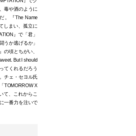
MPTATION』でグ
、毒や酒のように
The Name
愛まで失ってしまい、孤立に
PTATION』で「君」
闘うか逃げるか」
APE』の頃とちがい、
ut I should
を救ってくれるだろう
。チェ・セヨル氏
TOMORROW X
ていて、これからこ
に一番力を注いで