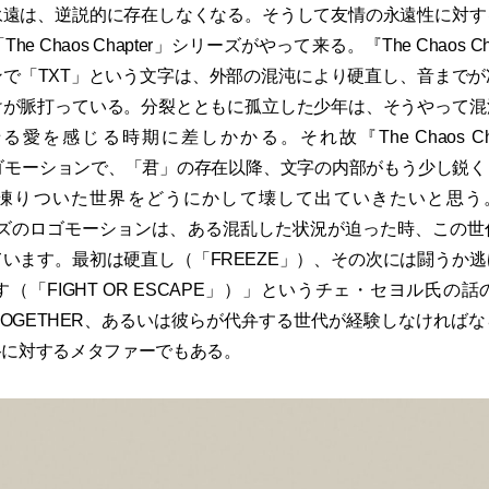
永遠は、逆説的に存在しなくなる。そうして友情の永遠性に対す
 Chaos Chapter」シリーズがやって来る。『The Chaos Chap
で「TXT」という文字は、外部の混沌により硬直し、音まで
けが脈打っている。分裂とともに孤立した少年は、そうやって混
を感じる時期に差しかかる。それ故『The Chaos Chapter
ロゴモーションで、「君」の存在以降、文字の内部がもう少し鋭
りついた世界をどうにかして壊して出ていきたいと思う。「『
シリーズのロゴモーションは、ある混乱した状況が迫った時、この
います。最初は硬直し（「FREEZE」）、その次には闘うか
（「FIGHT OR ESCAPE」）」というチェ・セヨル氏の
 X TOGETHER、あるいは彼らが代弁する世代が経験しなければ
路に対するメタファーでもある。