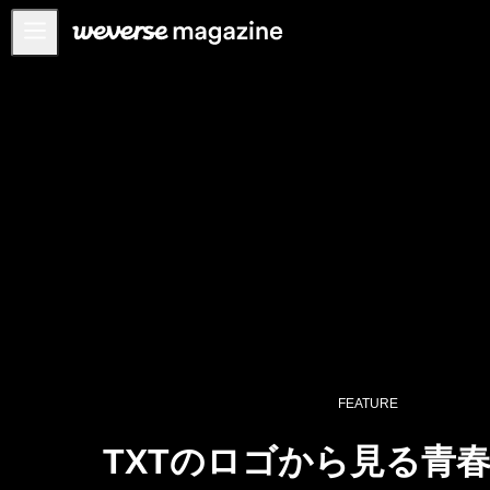
お知らせ
MAIN
FEATURE
INTERVIEW
REVIEW
INTERACTIVE
FIRST+VIEW
THE
INDUSTRY
PLAYLIST
FEATURE
NoW
TXTのロゴから見る青
ALL