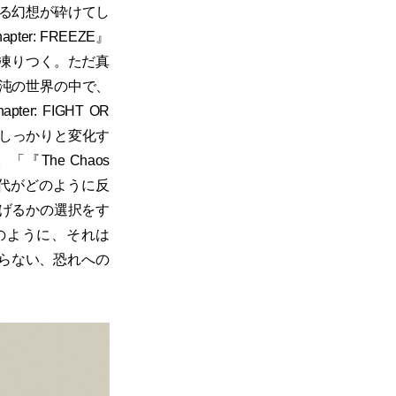
る幻想が砕けてし
ter: FREEZE』
が凍りつく。ただ真
沌の世界の中で、
: FIGHT OR
くしっかりと変化す
The Chaos
世代がどのように反
逃げるかの選択をす
話のように、それは
ならない、恐れへの