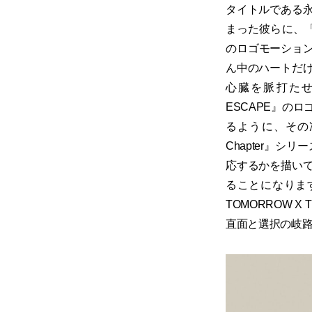
タイトルである
まった彼らに、「The
のロゴモーション
ん中のハートだ
心臓を脈打たせる愛
ESCAPE』の
るように、その凍
Chapter』
応するかを描いて
ることになります
TOMORROW
直面と選択の岐