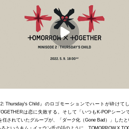
de 2: Thursday’s Child』のロゴモーションでハートが
 X TOGETHERは恋に失敗する。そして「いつもK-POPシー
）』を任されていたグループが、「ダーク化（Gone Bad）」し
るというキム・イェウン氏の話のように、TOMORROW X TOG