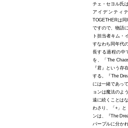
チェ・セヨル氏
アイデンティテ
TOGETHER
ですので、物語に
ト担当者キム・イ
すなわち同年代
長する過程の中で、
を、「The C
『君』という存
する。『The Dr
には一緒であってこ
ョンは魔法のよ
遠に続くことはない
わさり、「+」と「X
ンは、『The D
パープルに分かれる。