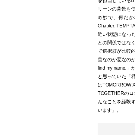
を担当しているBX2
リーンの背景を
奇妙で、何だか
Chapter: TEM
近い状態になったTOM
との関係ではな
で選択肢が比較的はっ
善なのか悪なのかさえ
find my n
と思っていた「
はTOMORROW
TOGETHER
んなことを経験
います」。