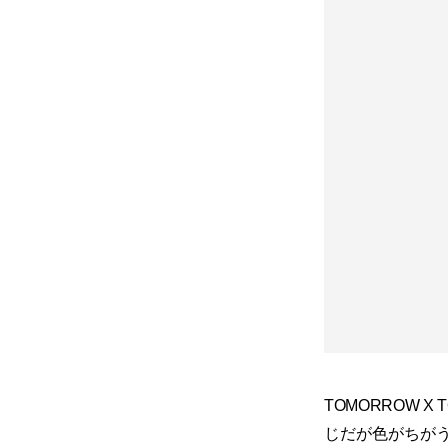
TOMORROW X
じだが色がちがう二