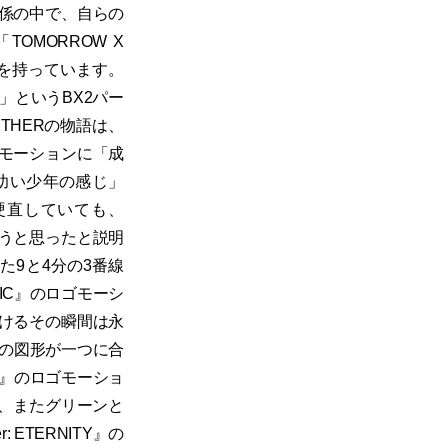
係の中で、自らの
MORROW X
語を持っています。
」というBX2パー
THERの物語は、
モーションに「成
期、幼い少年の感じ」
で硬直していても、
うと思ったと説明
された9と4分の3番線
GIC』のロゴモーシ
けるその瞬間は永
二つの図形が一つに合
ITY』のロゴモーショ
わり、またグリーンと
 ETERNITY』の