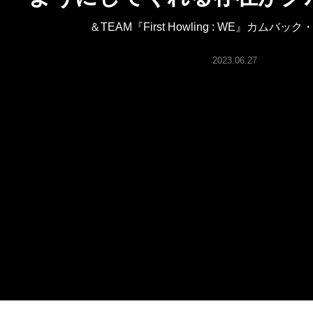
ARTICLES
＆TEAM『First Howling : WE』カムバ
LOGIN
2023.06.27