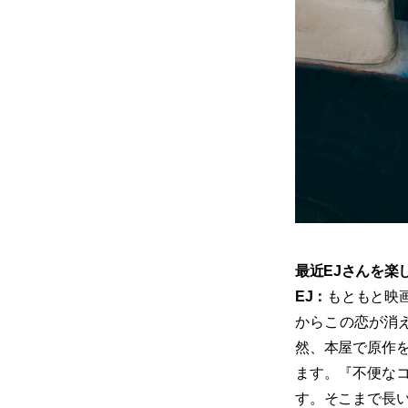
​最近EJさんを
EJ：
もともと映
からこの恋が消
然、本屋で原作
ます。『不便な
す。そこまで長