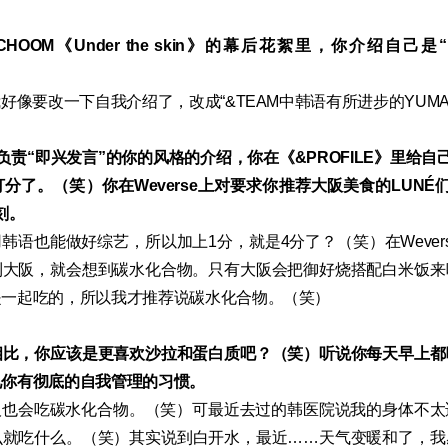
 CHOOM《Under the skin》的幕后花絮里，你介绍自
）
好像要改一下自我介绍了，改成“&TEAM中韩语有所进步的YUM
里负责“即兴发言”的你的风格的介绍，你在《&PROFILE》里给自
分了。（笑）你在Weverse上对要求你推荐大阪美食的LUNÉ
刻。
韩语也能做好综艺，所以加上1分，就是4分了？（笑）在Wever
到大阪，就会想到碳水化合物。只有大阪会把御好烧搭配白米饭来
是一起吃的，所以我才推荐说碳水化合物。（笑）
相比，你应该是更喜欢沙拉和蛋白质吧？（笑）听说你每天早上都
见你有彻底的自我管理的习惯。
阪也会吃碳水化合物。（笑）可最近去过的韩医院说我的身体不太
么就吃什么。（笑）其实说到白开水，最近……天气变暖和了，我