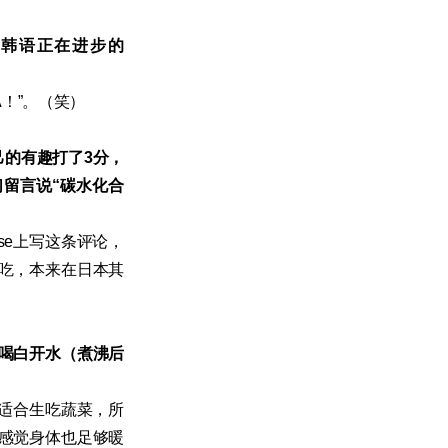
己是“韩语正在进步的
A！”。（笑）
己的有趣打了3分，
们留言说“碳水化合
se上写这条评论，
吃，本来在日本其
喝白开水（煮沸后
适合生吃蔬菜，所
感觉身体也足够暖