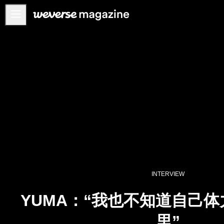
お知らせ
MAIN
FEATURE
INTERVIEW
REVIEW
INTERACTIVE
FIRST+VIEW
THE
INDUSTRY
INTERVIEW
PLAYLIST
YUMA：“我也不知道自己
NoW
里”
ALL