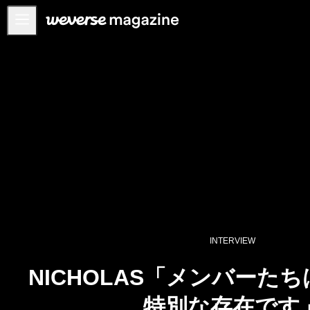
お知らせ
MAIN
FEATURE
INTERVIEW
REVIEW
INTERACTIVE
FIRST+VIEW
THE
INDUSTRY
INTERVIEW
PLAYLIST
NICHOLAS「メンバーた
NoW
特別な存在です
ALL