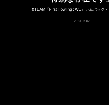
ARTICLES
&TEAM『First Howling : WE』カムバ
LOGIN
2023.07.02