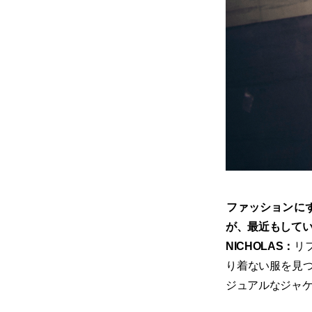
​ファッション
が、最近もして
NICHOLAS：
リ
り着ない服を見
ジュアルなジャ