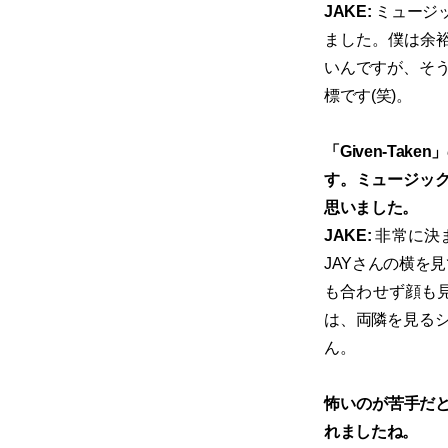
JAKE:
ミュージ
ました。僕は余裕
いんですが、そ
標です(笑)。
「Given-T
す。ミュージッ
思いました。
JAKE:
非常に決
JAYさんの横を
も合わせず顔も
は、両隣を見る
ん。
怖いのが苦手だと
れましたね。