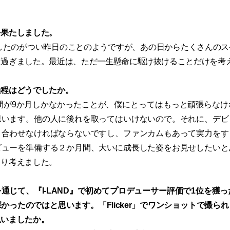
を果たしました。
したのがつい昨日のことのようですが、あの日からたくさんのス
く過ぎました。最近は、ただ一生懸命に駆け抜けることだけを考
過程はどうでしたか。
間が9か月しかなかったことが、僕にとってはもっと頑張らなけ
思います。他の人に後れを取ってはいけないので。それに、デビ
と合わせなければならないですし、ファンカムもあって実力をす
ビューを準備する２か月間、大いに成長した姿をお見せしたいと
くり考えました。
じて、『I-LAND』で初めてプロデューサー評価で1位を獲った「
かったのではと思います。「Flicker」でワンショットで撮ら
思いましたか。