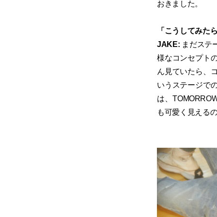
おきました。
「こうしてみた
JAKE:
まだステ
様なコンセプト
ん見ていたら、
いうステージで
は、TOMORRO
も可愛く見える