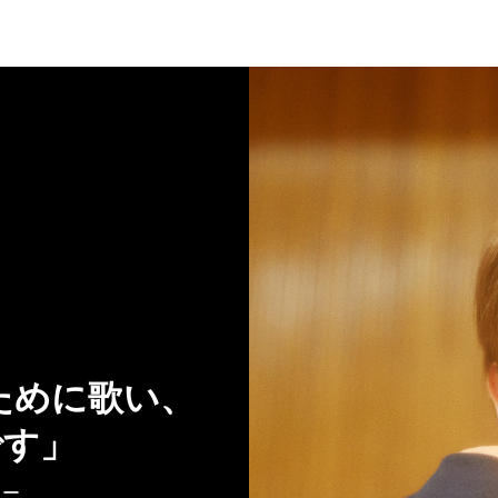
ために歌い、
です」
ュー