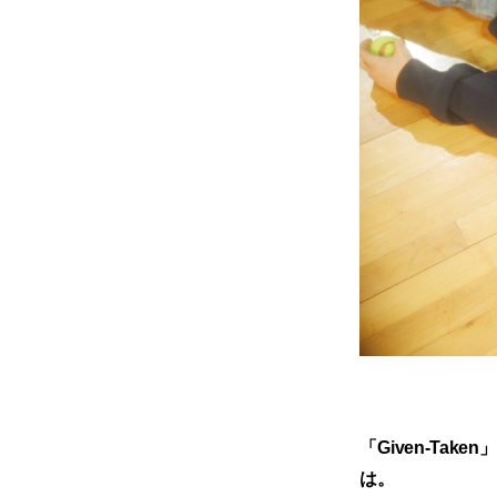
「Given-T
は。