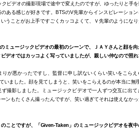
ックビデオの撮影現場で途中で変えたのですが、ゆったりと手を
のある感じが好きです。BTSのV先輩からインスピレーショ
ういうことがお上手ですごくカッコよくて、Ｖ先輩のようになり
aken」のミュージックビデオの最初のシーンで、ＪＡＹさんと顔を
クビデオではカッコよく写っていましたが、親しい仲なので照れ
まりが悪かったですし、監督に申し訳ないくらい笑いをこらえ
見ていました。顔を見てしまうと、笑いをこらえるのが本当に無理
見ず撮影しました。ミュージックビデオで一人ずつ交互に出て
シーンもたくさん撮ったんですが、笑い過ぎてそれは使えなかっ
のことですが、「Given-Taken」のミュージックビデオを夜