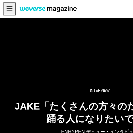
お知らせ
MAIN
FEATURE
INTERVIEW
REVIEW
INTERACTIVE
FIRST+VIEW
INTERVIEW
THE
INDUSTRY
JAKE「たくさんの方々の
PLAYLIST
踊る人になりたい
NoW
ALL
ENHYPEN デビュー・インタビ