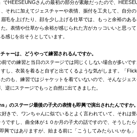
ND』でHEESEUNGさんの最初の部分が素敵だったので、HEES
し、それに加えてジェスチャーや表情、振付を工夫して、自分の
。眉毛を上げたり、顔を少し上げる仕草では、もっと余裕のある
した。表情や仕草から余裕が感じられた方がカッコいいと思って
ある感じを出そうとしています。
スチャーは、どうやって練習されるんですか。
の前での練習と当日のステージでは同じくしない場合が多いです
すし、衣装を着ると自ずと出てくるような気がします。「Flick
ったのも、練習ではジャケットを着ていないので、そんなジェス
が、逆にステージでもっと自然に出てきました。
onths」のステージ最後の子犬の表情も即興で演出されたんですか
大好きで、ワンちゃんに似ているとよく言われていて、それは誉
そうですし、曲全体が１０か月の子犬の話ですので、そうしたら
。即興ではありますが、始まる前に「こうしてみたらいいかも