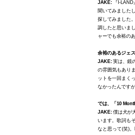
JAKE:
『I-LA
聞いてみました
探してみました
調したと思いま
ャーでも余裕の
余裕のあるジェ
JAKE:
実は、鏡
の雰囲気もありま
ットを一回まく
なかったんです
では、「10 M
JAKE:
僕は犬が
います。歌詞も
なと思って(笑)