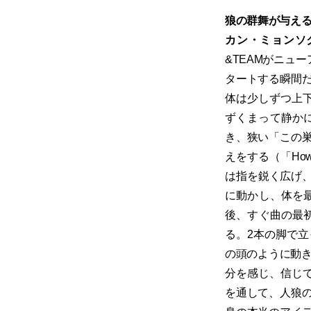
​狼の群舞が与え
カン・ミョンソ
&TEAMがニューア
タートする瞬間
体は少しずつ上下
ずくまって静かに
き、狭い「この
えをする（「Ho
は指を鋭く広げ、狼
に動かし、体を
後、すぐ曲の最
る。2本の脚で立
の頭のように動きながら。そ
分を感じ、信じて
を通して、人狼