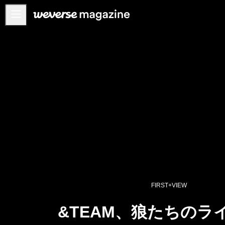
お知らせ
MAIN
FEATURE
INTERVIEW
REVIEW
INTERACTIVE
FIRST+VIEW
THE
INDUSTRY
PLAYLIST
FIRST+VIEW
NoW
&TEAM、狼たちのラ
ALL