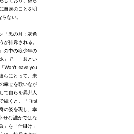
らしており、彼ら
に自身のことを明
ならない。
ーン『黒の月：灰色
うが排斥される。
市』の中の狼少年の
ick」で、「君とい
 leave you
れる彼らにとって、未
の幸せを歌いなが
して自らを異邦人
くと、『First
自身の姿を現し、幸
幸せな誰かではな
勝負」を「仕掛け」