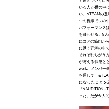
て進んでいく自
いる人が世の中
い。&TEAMの登
つの視線で世の中
パフォーマンスは、『
を纏わせる。9
にコアの筋肉か
に動く群舞の中
それぞれちがう
が与える快感とと
work。メンバ
を通して、&TE
になったことを
『&AUDITION
った。だが今人