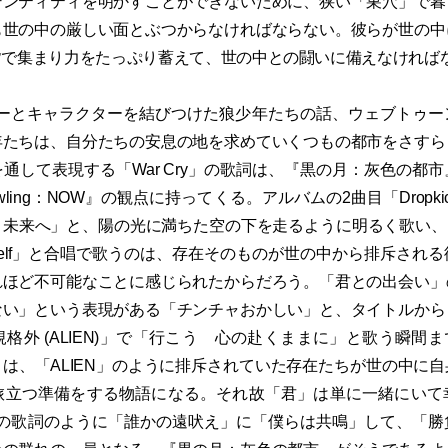
デンティティを明かすことができないために、狭い「巣穴」で暮
も世の中の厳しい面とぶつからなければならない。彼らが世の中
皆で集まり力をたっぷり蓄えて、世の中との闘いに備えなければ
バーとキャラクターを結びつけた狼少年たちの話、ウェブトゥ
年たちは、自分たちの安息の地を求めていくつもの都市をさすら
通して表現する「War Cry」の歌詞は、『黒の月：灰色の都
 Howling：NOW』の観点に持ってくる。アルバムの2曲目「Dropk
来へ」と、陽の光に満ちた空の下を走るように明るく歌い、「Won’t
by yourself」と合唱で歌うのは、存在そのものが世の中から排斥さ
れほど不可能なことに感じられたからだろう。「君との出会い」
ない」という表現がある「チンチャおかしい」と、タイトルから
格外 (ALIEN)」で「行こう 心の赴くままに」と歌う瞬間まで続
NOW』は、「ALIEN」のように排斥されていた存在たちが世の中に
旅立つ準備をする物語になる。それ故「君」は単に一緒にいて
ry」の歌詞のように「誰かの遠吠え」に「僕らは共鳴」して、「