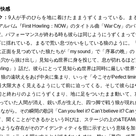
る快感
ク：
9人が手のひらを地に着けたままうずくまっている。ま
ルバム『First Howling：NOW』のタイトル曲「War Cry
だ。パフォーマンスが終わる時も彼らは同じようにうずくまって
に揺れている。まるで荒い息づかいをしている狼のように。「Wa
正面を見つめていた狼たちが「my sound」で「序幕の晩」
巣穴から抜け出し」見知らぬ世界に身を投じて、息が切れるほど
wling」）話だ。彼らにとって見知らぬ世界は同時に厳しい世
の遠吠えをあげ中央に集まり、いっそ「今こそがPerfect tim
最大限大きく見えるようにして前に迫ってくる。そして彼らは
初と終わりのようにうずくまり、地に足をついたまま動いて、
っていた人間が消え、鋭い爪が生えた、四つ脚で戦う狼が現れ
の瞬間の歌詞「Can you feel it? Can’t believe it? Can y
、聞くことができるかという叫びは、ステージの上の&TEA
のような存在がそのアイデンティティを世に示すという意味を加