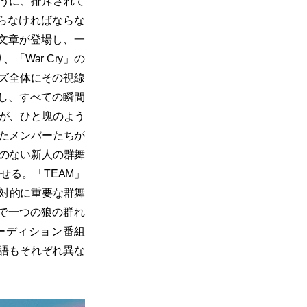
うに、排斥されて
らなければならな
いう文章が登場し、一
War Cry」の
シリーズ全体にその視線
し、すべての瞬間
が、ひと塊のよう
たメンバーたちが
のない新人の群舞
せる。「TEAM」
絶対的に重要な群舞
上で一つの狼の群れ
ーディション番組
籍も言語もそれぞれ異な