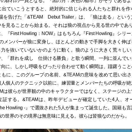
分の群れの一員となる。『黒の月：灰色の都市』がそうであるよ
に出ていこうとすると、絶対的に信じられる人たちと群れを作
場を告げた「&TEAM Debut Trailer」は、「狼は走る」と
を見ることから始まる。それは狼の視点から見る世の中であり、「
First Howling：NOW』はもちろん『First Howling』
人のメンバーが狼に変身し、ほとんどの動きで手脚を大きく伸ば
ら力を抜いていないかのように動く。狼のように大きく荒々しい
で、「群れを成し 仕掛ける勝負」と歌う瞬間、一列に並んでい
方向に、しかし呼吸をぴったり合わせて動く瞬間は、躊躇うこと
もに、このグループの名前、&TEAMの意味を改めて思い出さ
ー個人個人のテクニック以前に、練習量とメンバーたちの呼吸が
AMは彼らが世界観の中のキャラクターではなく、ステージの
立証する。&TEAMは、昨年デビューが確定していた4人、オ
 - The Howling -』で選抜された5人が集まって誕生した。国
間の世界のその境界は無意味に見える。彼らは皆狼なのだから。