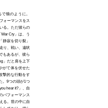
るで狼のように。
」のパフォーマンスをス
いる。ただ彼らの
r Cry」は、う
の「静寂を切り裂」
走り、戦い、遠吠
界でもあるが、彼ら
ing」だと肩を上下
やがて体を伏せた
攻撃的な行動をす
た。9つの頭が1つ
ou hear it?」、自
Mのパフォーマンス
える。世の中に自