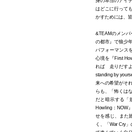
身の本当のアイ
はどこに行って
かすためには、
&TEAMのメン
の都市』で狼少
パフォーマンスを
心境を『First
れば 走りだすよ未
standing 
来への希望がそ
らも、「怖くは
だと暗示する「規
Howling：
せを感じ、また
く、「War C