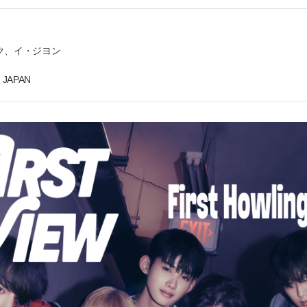
ソク、イ・ジヨン
 JAPAN