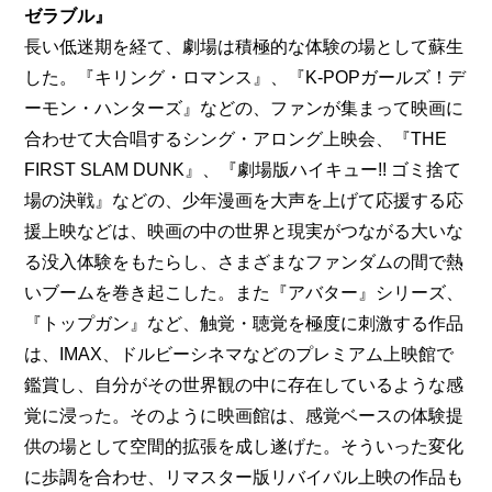
ゼラブル』
長い低迷期を経て、劇場は積極的な体験の場として蘇生
した。『キリング・ロマンス』、『K-POPガールズ！デ
ーモン・ハンターズ』などの、ファンが集まって映画に
合わせて大合唱するシング・アロング上映会、『THE 
FIRST SLAM DUNK』、『劇場版ハイキュー!! ゴミ捨て
場の決戦』などの、少年漫画を大声を上げて応援する応
援上映などは、映画の中の世界と現実がつながる大いな
る没入体験をもたらし、さまざまなファンダムの間で熱
いブームを巻き起こした。また『アバター』シリーズ、
『トップガン』など、触覚・聴覚を極度に刺激する作品
は、IMAX、ドルビーシネマなどのプレミアム上映館で
鑑賞し、自分がその世界観の中に存在しているような感
覚に浸った。そのように映画館は、感覚ベースの体験提
供の場として空間的拡張を成し遂げた。そういった変化
に歩調を合わせ、リマスター版リバイバル上映の作品も