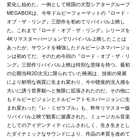
変化し始めた。一例として韓国の大型シアターグループ
MEGABOXは、今年ドルビーフォーマットの『ロード・
オブ・ザ・リング』三部作を初めてリバイバル上映し
た。これまで『ロード・オブ・ザ・リング』シリーズを
4Kリマスターバージョンでリバイバル上映したことは
あったが、サウンドを補強したドルビーシネマバージョ
ンは初めてだ。そのため今回の『ロード・オブ・ザ・リ
ング』三部作リバイバル上映は特別な意味を持つ。最初
の公開当時2D次元に限られていた映画は、技術の発展
により鮮明な画質に生まれ変わり、今や聴覚的没入感を
大いに誘う世界観へと無限に拡張されたのだ。その他に
もドルビービジョンとドルビーアトモスバージョンに生
まれ変わった『レ・ミゼラブル』も、昨年リマスター版
リバイバル上映で観客に披露された。ミュージカル音楽
としてのアイデンティティにふさわしく、生き生きとし
たダイナミックなサウンドにより、作品の本質を改めて