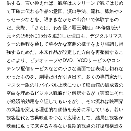
供する。言い換えれば、観客はスクリーンで観てはじめ
て正確に伝わる作品の意図、演出手法、流れ、脈絡やメ
ッセージなどを、遅まきながらの出合いで体験するの
だ。実際、『さらば、わが愛／覇王別姫』4K修復版が
元々の156分に15分を追加した理由も、デジタルリマス
ターの過程を通して華やかな京劇の様子をより強調し補
強するためだ。本来作品が設定した方向を再整備するこ
とにより、ビデオテープやDVD、VODサービスやコン
テンツ配信サービスなどの小さな画面では表現し切れな
かったものを、劇場だけが引き出す。多くの専門家がリ
マスター版のリバイバル上映について映画館の編成表の
空白を埋めるビジネス戦略だと解釈するが（実際にそれ
が経済的効用を立証してもいるが）、その流れは映画界
の気流を変える理想的な価値を充分に示している。若い
観客世代と古典映画をつなぐ広場として、結局は観客が
映画に返って来ざるを得ない長期的観点の好循環構造を