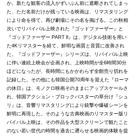
か。新たな観客の流入がずいぶん前に遮断されてしまっ
た、ただ名前だけが残っている映画は、リマスタリング
により命を得て、再び劇場にその名を掲げる。この秋相
次いでリバイバル上映された『ゴッドファーザー』と
『ゴッドファーザー PART II』は、デジタル技術を用い
た4Kリマスターを経て、鮮明な画質と音質に改善され
た。『ゴッドファーザー』シリーズは、リバイバル上映
に伴い連続上映会が企画され、上映時間が全6時間30分
ほどになったが、長時間にもかかわらず全館売り切れを
記録した。その他にも韓国公開70周年を迎えた『ローマ
の休日』は、モノクロ映画そのままにアップスケールさ
れ、韓国アクション・ブロックバスターの草分け『シュ
リ』は、音響リマスタリングにより銃撃や爆破シーンを
鮮明に再現した。そのような古典映画のリマスター版リ
バイバル上映は、その作品を大型スクリーンで観たこと
のない若い世代の時間を過去に遡らせる映画的体験を提