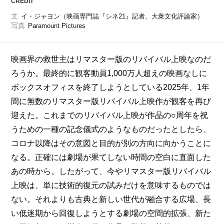
CREDIT
文
イ・ジャヨン（映画専門誌『シネ21』記者、大衆文化評論家）
写真
Paramount Pictures
映画界の救世主はリマスター版のリバイバル上映なのだ
ろうか。最終的に観客動員1,000万人超えの映画なしに
ボックスオフィスを終了しようとしている2025年、1年
間に無数のリマスター版リバイバル上映作が観客を再び
迎えた。これまでのリバイバル上映が作品の○周年を祝
うための一種の記念儀式のようなものだったとしたら、
コロナ以降はその意図と目的が別の方向に向かうことに
なる。正確には劇場が果てしない時間の空白に直面した
あの時から。したがって、今やリマスター版リバイバル
上映は、単に技術的復元の試みだけを意味するものでは
ない。それよりも古典と新しい世代が融合する広場、長
い低迷期から回復しようとする劇場の空間的拡張、新た