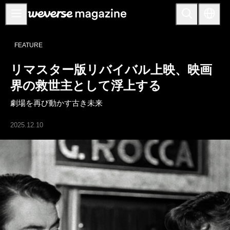
お知らせ
FEATURE
MAIN
リマスター版リバイバル上映、映画
FEATURE
界の救世主として浮上する
INTERVIEW
劇場を再び動かす古き未来
REVIEW
2025.12.10
INTERACTIVE
FIRST+VIEW
THE
INDUSTRY
PLAYLIST
NoW
ALL