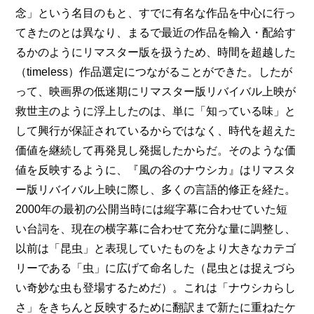
念」という名目のもと、すでに有名な作品を中心に行っ
てきたのとは異なり、まるで最近の作品を輸入・配給す
るかのようにリマスター版を扱うため、時間を超越した
（timeless）作品選定につながることができた。したが
って、映画界の低迷期にリマスター版リバイバル上映が
救世主のように浮上したのは、単に「知っている味」と
して興行が保証されているからではなく、時代を超えた
価値を継続して再発見し発掘したからだ。そのような価
値を反映するように、『風の谷のナウシカ』はリマスタ
ー版リバイバル上映に際し、多くの言語的修正を経た。
2000年の最初の公開当時には縦字幕に合わせていた短
い台詞を、現在の横字幕に合わせて充分な量に調整し、
以前は「昆虫」と表現していたものをより大きなカテゴ
リーである「虫」に広げて命名した（昆虫とは捉えづら
い奇妙な虫も登場するためだ）。これは「ナウシカらし
さ」をきちんと反映するために翻訳まで新たに重ねたケ