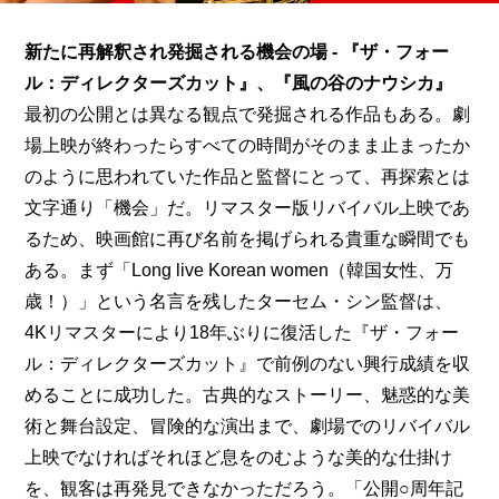
新たに再解釈され発掘される機会の場 - 『ザ・フォー
ル：ディレクターズカット』、『風の谷のナウシカ』
最初の公開とは異なる観点で発掘される作品もある。劇
場上映が終わったらすべての時間がそのまま止まったか
のように思われていた作品と監督にとって、再探索とは
文字通り「機会」だ。リマスター版リバイバル上映であ
るため、映画館に再び名前を掲げられる貴重な瞬間でも
ある。まず「Long live Korean women（韓国女性、万
歳！）」という名言を残したターセム・シン監督は、
4Kリマスターにより18年ぶりに復活した『ザ・フォー
ル：ディレクターズカット』で前例のない興行成績を収
めることに成功した。古典的なストーリー、魅惑的な美
術と舞台設定、冒険的な演出まで、劇場でのリバイバル
上映でなければそれほど息をのむような美的な仕掛け
を、観客は再発見できなかっただろう。「公開○周年記