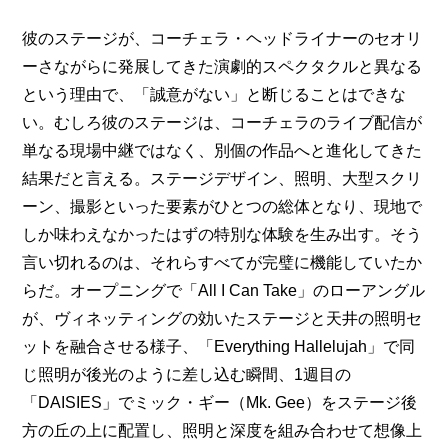
彼のステージが、コーチェラ・ヘッドライナーのセオリ
ーさながらに発展してきた演劇的スペクタクルと異なる
という理由で、「誠意がない」と断じることはできな
い。むしろ彼のステージは、コーチェラのライブ配信が
単なる現場中継ではなく、別個の作品へと進化してきた
結果だと言える。ステージデザイン、照明、大型スクリ
ーン、撮影といった要素がひとつの総体となり、現地で
しか味わえなかったはずの特別な体験を生み出す。そう
言い切れるのは、それらすべてが完璧に機能していたか
らだ。オープニングで「All I Can Take」のローアングル
が、ヴィネッティングの効いたステージと天井の照明セ
ットを融合させる様子、「
Everything Hallelujah
」で同
じ照明が後光のように差し込む瞬間、1週目の
「DAISIES」でミック・ギー（Mk. Gee）をステージ後
方の丘の上に配置し、照明と深度を組み合わせて想像上