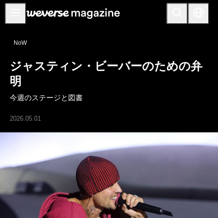
お知らせ
NoW
MAIN
ジャスティン・ビーバーのための弁
FEATURE
明
INTERVIEW
今週のステージと図書
REVIEW
2026.05.01
INTERACTIVE
FIRST+VIEW
THE
INDUSTRY
PLAYLIST
NoW
ALL