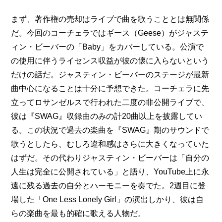
まず、著作権の売却はライブで曲を歌うこととは無関係
だ。今回のコーチェラではギース（Geese）がジャステ
ィン・ビーバーの「Baby」をカバーしている。公演で
の使用に伴うライセンス収益が彼の懐に入らないという
だけの話だ。ジャスティン・ビーバーのステージが最新
曲中心になることは十分に予想できた。コーチェラに先
立ってロサンゼルスで行われた二度の非公開ライブで、
彼は『SWAG』収録曲のみの計20曲以上を披露してい
る。この状況で過去の楽曲を『SWAG』期のサウンドで
歌うとしたら、むしろ違和感はさらに大きくなっていた
はずだ。その代わりジャスティン・ビーバーは「自分の
人生は完全に公開されている」と語り、YouTube上に永
遠に残る過去の自分とハーモニーを奏でた。2週目に登
場した「One Less Lonely Girl」の演出しかり、彼は自
らの楽曲を最も的確に歌える人物だ。