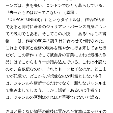
ーンズは、妻を失い、ロンドンでひとり暮らしている。
『去ったものは戻ってこない』（原題：
『DEPARTURE(S)』）というタイトルは、作品の話者
であると同時に著者のジュリアン・バーンズ自身につい
ての説明でもある。そしてこの小説――あるいはこの書
物――は、作家の80歳の誕生日に合わせて刊行された。
これまで事実と虚構の境界を軽やかに行き来してきた彼
だが、この新作（そして彼自身の言葉によれば最後の作
品）はそこからもう一歩踏み込んでいる。これは小説な
のか、自叙伝なのか、それともエッセイなのか。どこま
でが記憶で、どこからが想像なのか判然としない本作
は、ジャンルを横断するだけでなく、新たなジャンルま
で生み出してしまう。しかし話者（あるいは作者？）
は、ジャンルの区別はそれほど重要ではないと語る。
さほど長くない物語の前後に置かれた文章はエッセイの