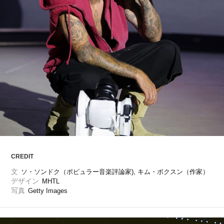
ARTICLES
LOGIN
CREDIT
文
ソ・ソンドク（ポピュラー音楽評論家), キム・ボクスン（作家）
デザイン
MHTL
写真
Getty Images