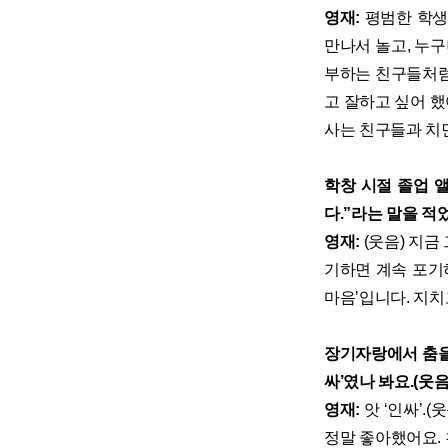
영재:
평범한 학생
만나서 놀고, 누
부하는 친구들처럼
고 잘하고 싶어 
사는 친구들과 치
학창 시절 졸업 
다.”라는 말을 적
영재:
(웃음) 지금
기하면 계속 포기
마음’입니다. 지치
장기자랑에서 춤을
싸
’
였나 봐요.(웃음
영재:
앗 ‘인싸’.
정말 좋아했어요.