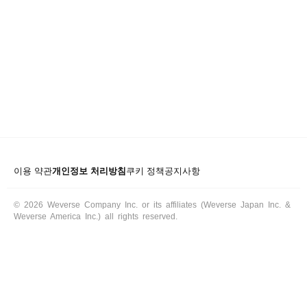
ARTICLES
LOGIN
이용 약관
개인정보 처리방침
쿠키 정책
공지사항
© 2026 Weverse Company Inc. or its affiliates (Weverse Japan Inc. &
Weverse America Inc.) all rights reserved.