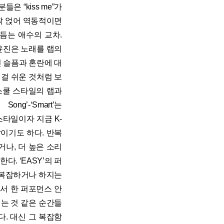
 “kiss me”가
짝 얹어 역동적이면
듬는 애수의 교차.
”에서 허윤진은 노래를 랩의
진 슬픔과 혼란에 대
 걸 쉬운 것처럼 보
스쿨 스타일의 랩과
’-‘Smart’는
 스타일이자 지금 K-
이기도 하다. 반복
나, 더 높은 소리
. ‘EASY’의 퍼
 복잡하거나 하지는
서 한 퍼포먼스 안
는 것 같은 순간들
. 대신 그 복잡함