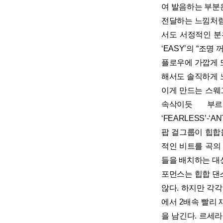
여 발음하는 부분은
전달하는 느낌처럼
서도 서정적인 분
‘EASY’의 “조명 꺼진
플로우에 가깝게 또
해서도 솔직하게 노
이게 만드는 스웨
속삭이듯 부르는 
‘FEARLESS’-
팝 걸그룹이 힙합
적인 비트를 곡의
들을 배치하는 대신
포먼스는 힙합 댄
않다. 하지만 각
에서 2배속 빨리
을 남긴다. 르세