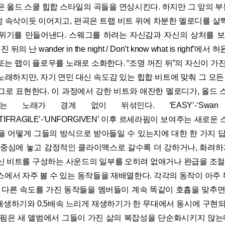
 올드 스쿨 힙합 스타일의 곡들을 연상시킨다. 하지만 그 앞의 부분들은
 속삭이듯 이어지고, 편곡은 트랩 비트 위에 차분한 멜로디를 살
위기를 만들어낸다. 스웨그를 하려는 자신감과 자신의 상처를 보
 뒤의 난 wander in the night / Don’t know what is right
는 랩이 플로우를 노래로 소화한다. “조명 꺼진 뒤”의 자신이 가
래하지만, 자기 연민 대신 속도감 있는 힙합 비트에 맞춰 그 모든
그로 표현한다. 이 과정에서 강한 비트와 애잔한 멜로디가, 올드 
노래가 경계 없이 뒤섞인다. ‘EASY’-‘Swan Song
‘ANTIFRAGILE’-‘UNFORGIVEN’ 이후 르세라핌이 보여주는 새로운
을 어떻게 그들의 방식으로 받아들일 수 있는지에 대한 한 가지 답
 중심에 놓고 감정적인 클라이맥스로 갈수록 더 강하거나, 화려하거
 비트를 구성하는 사운드의 일부를 오히려 없애거나 완급을 조절한다
스에서 자주 볼 수 있는 동작들을 재배열한다. 각각의 동작이 아주
각 다른 속도를 가진 동작들을 멤버들이 계속 똑같이 호흡을 맞추면
 재생하기와 0.5배속 느리게 재생하기가 한 무대에서 동시에 구현되
라핌은 새 앨범에서 그들이 가진 삶의 복잡성을 단순화시키지 않는다