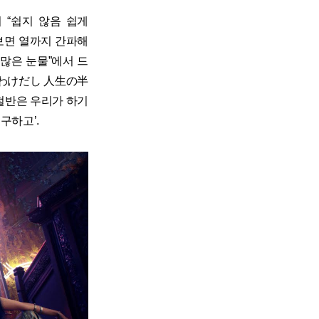
 “쉽지 않음 쉽게
 보면 열까지 간파해
 수많은 눈물”에서 드
死ぬわけだし 人生の半
 절반은 우리가 하기
구하고’.