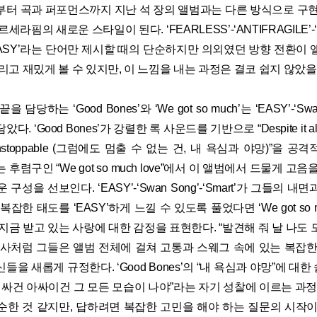
부터 곡과 퍼포먼스까지 지난 석 장의 앨범과는 다른 방식으로 구현
세라핌의 새로운 스타일이 된다. ‘FEARLESS’-‘ANTIFRAGILE’-‘
EASY’라는 단어만 제시할 때의 단순하지만 의외였던 방향 전환이 
리고 재밌게 볼 수 있지만, 이 느낌을 내는 과정은 결코 쉽지 않았을
 담당하는 ‘Good Bones’와 ‘We got so much’는 ‘EASY’-‘Swan
 ‘Good Bones’가 강렬한 록 사운드를 기반으로 “Despite it all, M
are unstoppable (그럼에도 멈출 수 없는 건, 내 욕심과 야망)”을
uch’는 후렴구인 “We got so much love”에서 이 앨범에서 드물게 
 구성을 선보인다. ‘EASY’-‘Swan Song’-‘Smart’가 그들의 
잡한 태도를 ‘EASY’하게 느낄 수 있도록 풀었다면 ‘We got so 
지금 받고 있는 사랑에 대한 감정을 표현한다. “발견해 줘 날 나도 모
h’의 가사처럼 그들은 앨범 전체에 걸쳐 고통과 스웨그 속에 있는 복잡
을 새롭게 규정한다. ‘Good Bones’의 “내 욕심과 야망”에 대한
’의 “인싸건 아싸이건 그 모든 모습이 나야”라는 자기 성찰에 이르는 과정.
순한 것 같지만, 답하려면 복잡한 고민을 해야 하는 질문의 시작이