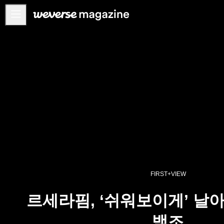
공지사항
MAIN
FEATURE
INTERVIEW
REVIEW
INTERACTIVE
FIRST+VIEW
THE
INDUSTRY
FIRST+VIEW
PLAYLIST
르세라핌, ‘쉬워보이게’ 날
NoW
백조
ALL