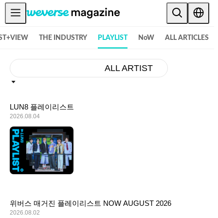
공지사항
RST+VIEW
THE INDUSTRY
PLAYLIST
NoW
ALL ARTICLES
MAIN
FEATURE
ALL ARTIST
INTERVIEW
REVIEW
LUN8 플레이리스트
2026.08.04
INTERACTIVE
FIRST+VIEW
THE
INDUSTRY
PLAYLIST
NoW
위버스 매거진 플레이리스트 NOW AUGUST 2026
2026.08.02
ALL