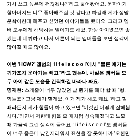
가사 쓰고 싶은데 괜찮겠냐?”라고 물어봤어요. 운학이가 
할아버지도 너무 좋아해주실 것 같다고 하길래 제가 정말 
운학이한테 해주고 싶었던 이야기들을 했어요. 그리고 멤
버 모두에게 해당하는 말이기도 해요. 항상 아이였으면 좋
겠는데 데뷔하고 나서 어른이 되는 멤버들을 보면 생각이 
많아질 때도 많아요.
이번 ‘HOW?’ 앨범의 ‘l i f e i s c o o l’에서 “물론 애기는 
귀가조치 운아기는 빼고”라고 했는데, 사실은 멤버들 모
두 아이 같은 모습을 간직하길 바라나 봐요.
명재현: 
스케줄이 너무 많았던 날 뭔가를 해야 할 때 “형, 
힘들죠? 그냥 제가 할게요. 이거 제가 해도 돼요.”라고 할 
때라든지 제가 힘들어 하고 있으면 “이것만 어떻게 잘해봅
시다.”라면서 저한테 힘을 줄 때처럼 성숙해졌다고 느낄 
때 가끔씩 그런 생각이 들어요. ‘l i f e i s c o o l’도 멤버들
이 너무 좋은데 낯간지러워서 표현을 잘 못하니까 ‘오랜만