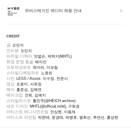
위버스매거진 에디터 채용 안내
CREDIT
글
오민지
인터뷰
오민지
비주얼 디렉터
맛깔손, 박럭키(MHTL)
현장 운영 총괄
배지안
프로덕션파트
최아라, 이보람
스타일디렉팅파트
노효린
사진
LESS / Assist. 이수정, 전준서
영상
조윤미, 서유정
헤어
홍준성, 김해연
메이크업
건희, 김예지
스타일리스트
황진주(@HEICH archive)
세트 디자인
MHTL(@official.mhtl), 구희경
아티스트 매니지먼트팀
안상현, 이용재
아티스트 의전팀
박준태, 문경태, 박병호, 왕희선, 추연선, 홍성현