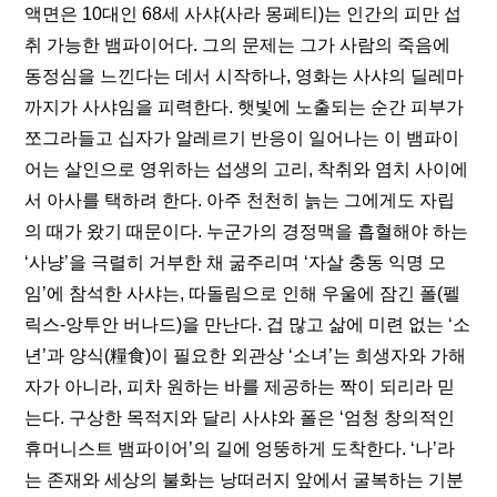
액면은 10대인 68세 사샤(사라 몽페티)는 인간의 피만 섭
취 가능한 뱀파이어다. 그의 문제는 그가 사람의 죽음에 
동정심을 느낀다는 데서 시작하나, 영화는 사샤의 딜레마
까지가 사샤임을 피력한다. 햇빛에 노출되는 순간 피부가 
쪼그라들고 십자가 알레르기 반응이 일어나는 이 뱀파이
어는 살인으로 영위하는 섭생의 고리, 착취와 염치 사이에
서 아사를 택하려 한다. 아주 천천히 늙는 그에게도 자립
의 때가 왔기 때문이다. 누군가의 경정맥을 흡혈해야 하는 
‘사냥’을 극렬히 거부한 채 굶주리며 ‘자살 충동 익명 모
임’에 참석한 사샤는, 따돌림으로 인해 우울에 잠긴 폴(펠
릭스-앙투안 버나드)을 만난다. 겁 많고 삶에 미련 없는 ‘소
년’과 양식(糧食)이 필요한 외관상 ‘소녀’는 희생자와 가해
자가 아니라, 피차 원하는 바를 제공하는 짝이 되리라 믿
는다. 구상한 목적지와 달리 사샤와 폴은 ‘엄청 창의적인 
휴머니스트 뱀파이어’의 길에 엉뚱하게 도착한다. ‘나’라
는 존재와 세상의 불화는 낭떠러지 앞에서 굴복하는 기분