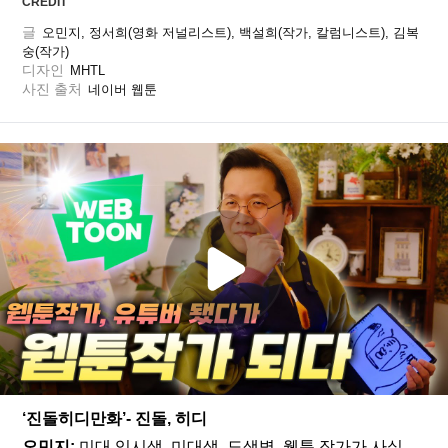
CREDIT
글
오민지, 정서희(영화 저널리스트), 백설희(작가, 칼럼니스트), 김복
숭(작가)
디자인
MHTL
사진 출처
네이버 웹툰
‘진돌히디만화’- 진돌, 히디
오민지:
 미대 입시생, 미대생, 도색병, 웹툰 작가가 사실 