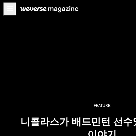
공지사항
MAIN
FEATURE
INTERVIEW
REVIEW
INTERACTIVE
FIRST+VIEW
THE
INDUSTRY
FEATURE
PLAYLIST
니콜라스가 배드민턴 선수
NoW
이야기
ALL