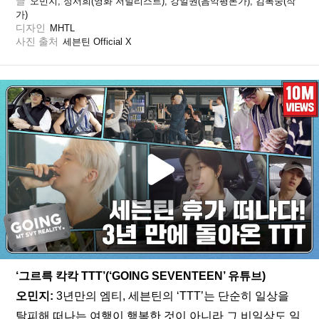
글
오민지, 정서희(영화 저널리스트), 강일권(음악평론가), 김복숭(작
가)
디자인
MHTL
사진 출처
세븐틴 Official X
‘그르륵 칵칵 TTT’(‘GOING SEVENTEEN’ 유튜브)
오민지:
 3년만의 엠티, 세븐틴의 ‘TTT’는 단순히 일상을 
탈피해 떠나는 여행이 행복한 것이 아니라 그 비일상도 일