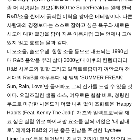
좀 더 각광받는 진보(JINBO the SuperFreak)는 원래 한국 
R&B/소울 씬에서 굵직한 이력을 쌓아온 베테랑이다. 다른 
사람과의 경쟁보다는 스스로 잘하고 싶은 욕구와 새로운 
시도에 대한 열망을 담아 지은 이름처럼 그는 언제나 고여 
있지 않고 흐르는 물과 같다.
네오소울, 슬로우잼, 힙합 소울 등으로 대표되는 1990년
대 R&B 음악을 뿌리 삼아 2000년대 이후의 컨템퍼러리 
R&B 사운드와 힙합 그리고 일렉트로팝까지 껴안으며 전 
세대의 R&B를 아우른다. 새 앨범 ‘SUMMER FREAK: 
Sun, Rain, Love’만 들어봐도 그의 진가를 느낄 수 있을 것
이다. 오밀조밀한 샘플 소스, 여유로운 힙합 비트, 청량한 
무드로 마감한 사운드가 더할 나위 없이 조화로운 ‘Happy 
Habits (Feat. Kenny The Jedi)’, 재즈와 일렉트로닉을 재
료 삼은 실험 위로 하이퍼팝 요소를 살짝 끼얹은 ‘내 맘대
로’, 레게와 R&B의 기분 좋은 만남을 주선한 ‘Lychee 
Lime Juice’ 등을 들어보라. 진보가 기꺼이 열려 있으며 능