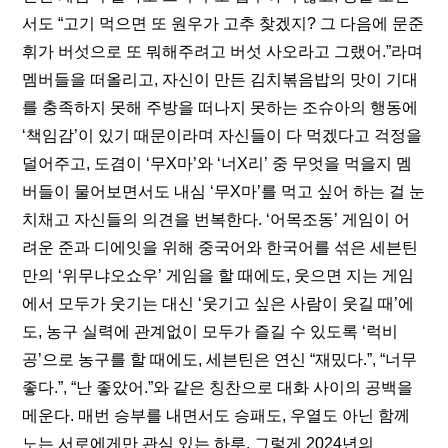
서도 “고기 먹으면 또 원우가 고추 찾겠지? 그 다음에 문준
휘가 버섯으로 또 뭐해주려고 버섯 사오라고 그랬어.”라며 
멤버들을 떠올리고, 자신이 만든 김치볶음밥의 맛이 기대
를 충족하지 못해 주방을 떠나지 못하는 조슈아의 행동에 
‘책임감’이 있기 때문이라며 자신들이 다 먹겠다고 걱정을 
덜어주고, 도겸이 ‘무X마’와 ‘너X리’ 중 무엇을 먹을지 멤
버들이 물어보면서도 내심 ‘무X마’를 먹고 싶어 하는 걸 눈
치채고 자신들의 의견을 번복한다. ‘어목조동’ 게임이 어
려운 준과 디에잇을 위해 중국어와 한국어를 섞은 세븐틴
만의 ‘위무냐오쇼우’ 게임을 할 때에도, 웃으면 지는 게임
에서 모두가 웃기는 대신 ‘웃기고 싶은 사람이 웃길 때’에
도, 농구 실력에 관계없이 모두가 즐길 수 있도록 ‘럭비
공’으로 농구를 할 때에도, 세븐틴은 연신 “재밌다.”, “너무 
좋다.”, “난 좋았어.”와 같은 칭찬으로 대화 사이의 공백을 
메운다. 매번 승부를 내면서도 승패도, 우열도 아닌 함께 
노는 서로에게만 관심 있는 하루. 그렇게 2024년의 