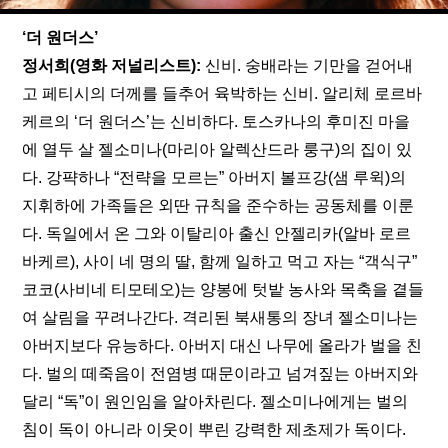
‘더 원더스’
정서희(영화 저널리스트): 
신비. 숭배라는 기만을 걷어내
고 페티시의 더께를 들추어 육박하는 신비. 알리체 로르바
케르의 ‘더 원더스’는 신비하다. 토스카나의 후미진 마을
에 열두 살 젤소미나(마리아 알렉산드라 룽구)의 집이 있
다. 강퍅하나 “전략을 모르는” 아버지 볼프강(샘 루윅)의 
지휘하에 가족들은 외딴 규칙을 준수하는 공동체를 이룬
다. 독일에서 온 그와 이탈리아 출신 안젤리카(알바 로르
바케르), 사이 네 명의 딸, 함께 일하고 먹고 자는 “객식구” 
코코(사비네 티모테오)는 양봉에 텃밭 농사와 목축을 곁들
여 살림을 꾸려나간다. 격리된 북새통의 장녀 젤소미나는 
아버지보다 유능하다. 아버지 대신 나무에 올라가 벌을 친
다. 벌의 떼죽음이 전염병 때문이라고 넘겨짚는 아버지와 
달리 “독”이 원인임을 알아차린다. 젤소미나에게는 벌의 
침이 독이 아니라 이웃이 뿌린 강력한 제초제가 독이다. 