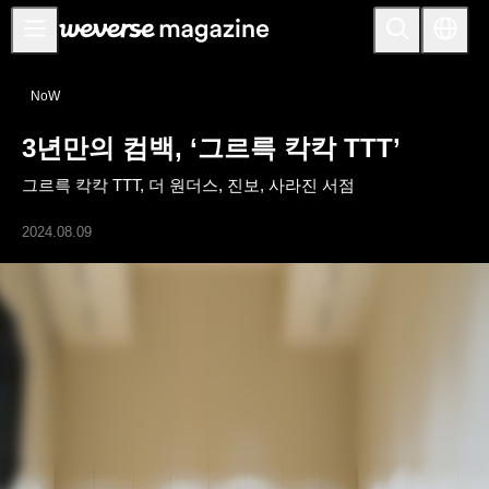
공지사항
NoW
MAIN
3년만의 컴백, ‘그르륵 칵칵 TTT’
FEATURE
그르륵 칵칵 TTT, 더 원더스, 진보, 사라진 서점
INTERVIEW
REVIEW
2024.08.09
INTERACTIVE
FIRST+VIEW
THE
INDUSTRY
PLAYLIST
NoW
ALL