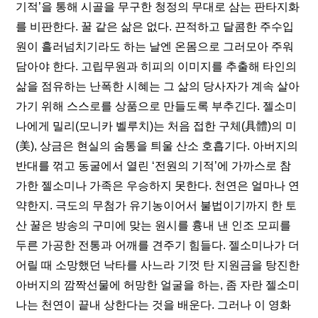
기적’을 통해 시골을 무구한 청정의 무대로 삼는 판타지화
를 비판한다. 꿀 같은 삶은 없다. 끈적하고 달콤한 주수입
원이 흘러넘치기라도 하는 날엔 온몸으로 그러모아 주워 
담아야 한다. 고립무원과 히피의 이미지를 추출해 타인의 
삶을 점유하는 난폭한 시혜는 그 삶의 당사자가 계속 살아
가기 위해 스스로를 상품으로 만들도록 부추긴다. 젤소미
나에게 밀리(모니카 벨루치)는 처음 접한 구체(具體)의 미
(美), 상금은 현실의 숨통을 틔울 산소 호흡기다. 아버지의 
반대를 꺾고 동굴에서 열린 ‘전원의 기적’에 가까스로 참
가한 젤소미나 가족은 우승하지 못한다. 천연은 얼마나 연
약한지. 극도의 무첨가 유기농이어서 불법이기까지 한 토
산 꿀은 방송의 구미에 맞는 원시를 흉내 낸 인조 모피를 
두른 가공한 전통과 어깨를 견주기 힘들다. 젤소미나가 더 
어릴 때 소망했던 낙타를 사느라 기껏 탄 지원금을 탕진한 
아버지의 깜짝선물에 허망한 얼굴을 하는, 좀 자란 젤소미
나는 천연이 끝내 상한다는 것을 배운다. 그러나 이 영화