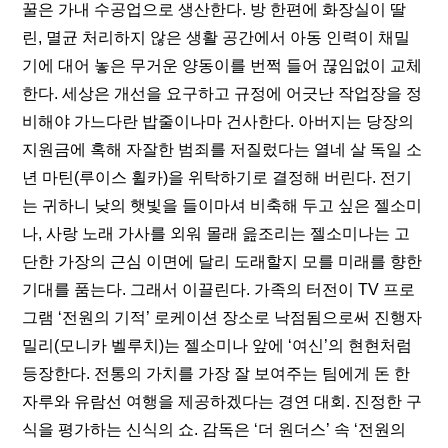
꿀은 가내 수공업으로 생산한다. 방 한편에 화장실이 딸
린, 멸균 처리하지 않은 생활 공간에서 아동 인력이 채밀
기에 대어 놓은 무거운 양동이를 번쩍 들어 끊임없이 교체
한다. 세상은 개선을 요구하고 규정에 어긋난 작업장을 정
비해야 가느다란 밥줄이나마 건사한다. 아버지는 당장의 
지원금에 혹해 자잘한 범죄를 저질렀다는 열네 살 독일 소
년 마틴(루이스 휠카)을 위탁하기로 결정해 버린다. 전기
는 귀하니 낮의 햇빛을 들이마셔 비축해 두고 싶은 젤소미
나, 사랑 노래 가사를 외워 몰래 읊조리는 젤소미나는 고
단한 가장의 근심 이면에 달리 도래할지 모를 미래를 향한 
기대를 품는다. 그래서 이끌린다. 가족의 터전이 TV 프로
그램 ‘전원의 기적’ 로케이션 장소로 낙점됨으로써 진행자 
밀리(모니카 벨루치)는 젤소미나 앞에 ‘여신’의 현현처럼 
등장한다. 전통의 가치를 가장 잘 보여주는 팀에게 돈 한 
자루와 유람선 여행을 제공하겠다는 경연 대회. 진정한 구
식을 평가하는 신식의 쇼. 감독은 ‘더 원더스’ 속 ‘전원의 