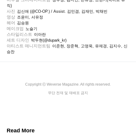
직)
사진
김신애 (@CO-OP.) / Assist. 김민겸, 김재민, 박채빈
영상
조윤미, 서유정
헤어
김승원
메이크업
노슬기
스타일리스트
이아란
세트 디자인
박두현(@dupark_kr)
아티스트 매니지먼트팀
이준현, 장준혁, 고영욱, 유제경, 김지수, 신
승찬
Copyright ⓒ Weverse Magazine. All rights reserved.

무단 전재 및 재배포 금지
Read More