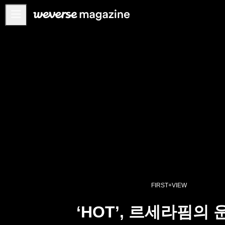
공지사항
MAIN
FEATURE
INTERVIEW
REVIEW
INTERACTIVE
FIRST+VIEW
THE
INDUSTRY
PLAYLIST
FIRST+VIEW
NoW
‘HOT’, 르세라핌의
ALL