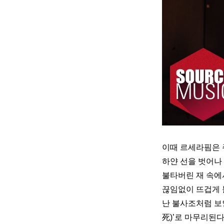
이때 르세라핌은 주
하얀 선을 벗어나 
불타버린 재 속에서
끊임없이 뜨겁게 
난 불사조처럼 보
死)’로 마무리된다