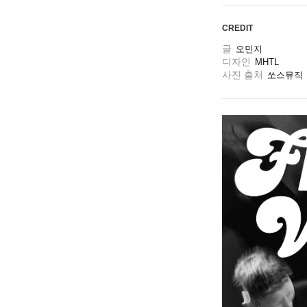
CREDIT
글
오민지
디자인
MHTL
사진 출처
쏘스뮤직