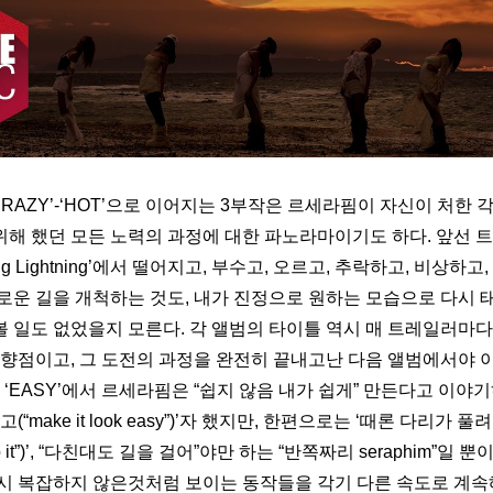
-‘CRAZY’-‘HOT’으로 이어지는 3부작은 르세라핌이 자신이 처한
 위해 했던 모든 노력의 과정에 대한 파노라마이기도 하다. 앞선 트레
sing Lightning’에서 떨어지고, 부수고, 오르고, 추락하고, 비상하
로운 길을 개척하는 것도, 내가 진정으로 원하는 모습으로 다시 태
 일도 없었을지 모른다. 각 앨범의 타이틀 역시 매 트레일러마
지향점이고, 그 도전의 과정을 완전히 끝내고난 다음 앨범에서야
 ‘EASY’에서 르세라핌은 “쉽지 않음 내가 쉽게” 만든다고 이야기
“make it look easy”)’자 했지만, 한편으로는 ‘때론 다리가 풀
eep it”)’, “다친대도 길을 걸어”야만 하는 “반쪽짜리 seraphim”일 
시 복잡하지 않은것처럼 보이는 동작들을 각기 다른 속도로 계속해