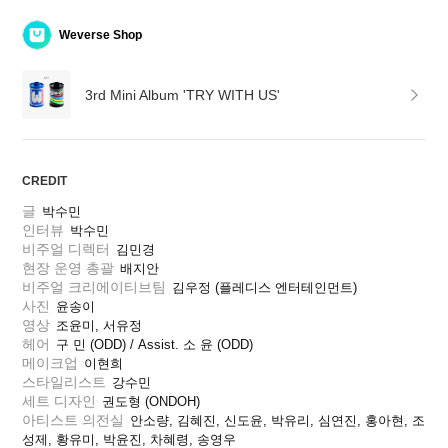
Weverse Shop
3rd Mini Album 'TRY WITH US'
CREDIT
글
박수민
인터뷰
박수민
비주얼 디렉터
김민경
현장 운영 총괄
배지안
비주얼 크리에이티브팀
김우정 (플레디스 엔터테인먼트)
사진
윤송이
영상
조윤미, 서유정
헤어
구 민 (ODD) / Assist. 소 윤 (ODD) 
메이크업
이현희
스타일리스트
강수민
세트 디자인
권도형 (ONDOH)
아티스트 의전실
안소량, 김혜진, 신도윤, 박유리, 심연진, 홍아현, 조
성제, 황유미, 박윤진, 차혜령, 송영우