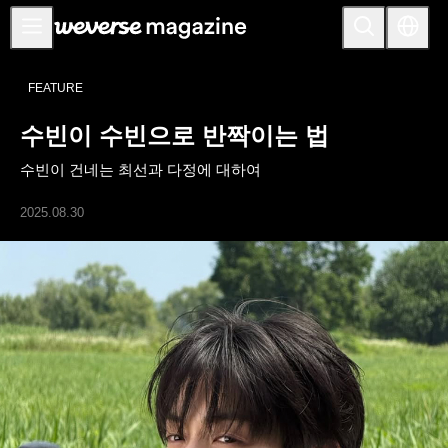
공지사항
FEATURE
MAIN
수빈이 수빈으로 반짝이는 법
FEATURE
수빈이 건네는 최선과 다정에 대하여
INTERVIEW
REVIEW
2025.08.30
INTERACTIVE
FIRST+VIEW
THE
INDUSTRY
PLAYLIST
NoW
ALL