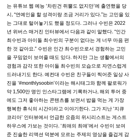
는 유튜브 웹 예능 ‘차린건 쥐뿔도 없지만’에 출연했을 당
시, “
연예인을 할 성격이랑 조금 거리가 있다.
”는 고민을 있
는 그대로 털어놓기도 했을 정도다. 그러나 수빈은 2022
년 위버스 매거진 인터뷰에서 다음과 같이 말했다. “
인간 
최수빈과 아이돌 최수빈의 구분이 없다는 게 너무 마음 편
한 것 같아요.
” 수빈은 인간 최수빈으로서 경험하는 고민
을 꾸밈없이 보여줄 때도 있다. 하지만 그는 생활에서의 
경험과 감각 또한 아이돌 최수빈의 모습으로 자연스럽게 
드러내기도 한다. 예컨대 수빈은 친구들이 찍어준 일상 사
진을 ‘#monthlysoobin’이라는 해시태그와 함께 팔로워가 
약 1,500만 명인 인스타그램에 기록하거나, 해외 투어 중
에도 그저 
좋아하는 콘텐츠를 보면서 밥을 먹는 게 가장 
행복한 휴식의 시간
이라고 이야기한다. 그가 지난 ‘
지큐 
코리아
’ 인터뷰에서 언급한 요즘의 위시리스트는 게스트 
하우스에 가보는 것이다. ‘최애의 최애’에서 수빈이 보여
준 진솔한 리액션 덕분에 모르는 주제의 영상을 즐겁게 감