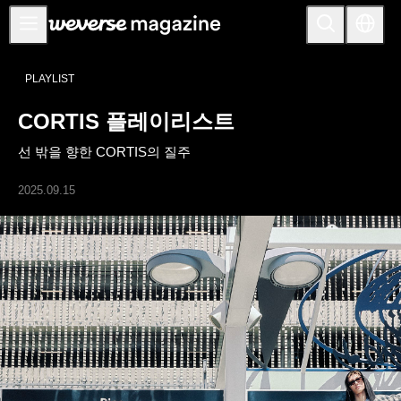
공지사항
PLAYLIST
MAIN
CORTIS 플레이리스트
FEATURE
선 밖을 향한 CORTIS의 질주
INTERVIEW
REVIEW
2025.09.15
INTERACTIVE
FIRST+VIEW
THE
INDUSTRY
PLAYLIST
NoW
ALL