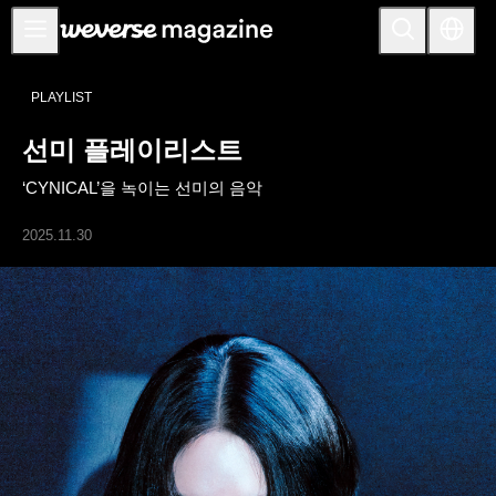
공지사항
PLAYLIST
MAIN
선미 플레이리스트
FEATURE
‘CYNICAL’을 녹이는 선미의 음악
INTERVIEW
REVIEW
2025.11.30
INTERACTIVE
FIRST+VIEW
THE
INDUSTRY
PLAYLIST
NoW
ALL