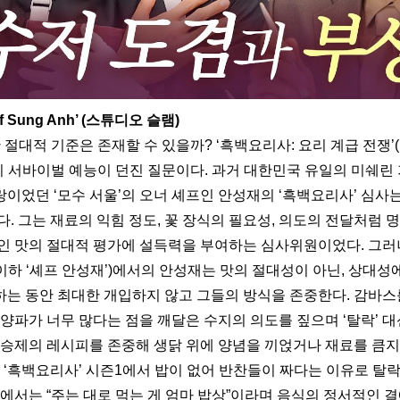
 Sung Anh’ (스튜디오 슬램)
한 절대적 기준은 존재할 수 있을까? ‘흑백요리사: 요리 계급 전쟁’
리 서바이벌 예능이 던진 질문이다. 과거 대한민국 유일의 미쉐린 
이었던 ‘모수 서울’의 오너 셰프인 안성재의 ‘흑백요리사’ 심사는
. 그는 재료의 익힘 정도, 꽃 장식의 필요성, 의도의 전달처럼 
인 맛의 절대적 평가에 설득력을 부여하는 심사위원이었다. 그러나
nh’(이하 ‘셰프 안성재’)에서의 안성재는 맛의 절대성이 아닌, 상대성
는 동안 최대한 개입하지 않고 그들의 방식을 존중한다. 감바스
양파가 너무 많다는 점을 깨달은 수지의 의도를 짚으며 ‘탈락’ 대신 
정승제의 레시피를 존중해 생닭 위에 양념을 끼얹거나 재료를 큼
. ‘흑백요리사’ 시즌1에서 밥이 없어 반찬들이 짜다는 이유로 탈
당에서는 “주는 대로 먹는 게 엄마 밥상”이라며 음식의 정서적인 