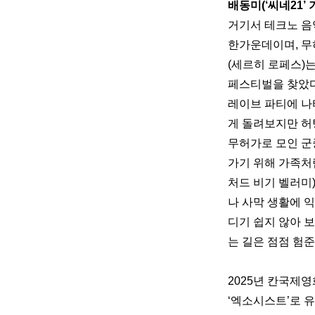
배동미(‘씨네21’ 기
거기서 테크노 음
한가운데이며, 무허
(세르히 로페스)는
페스티벌을 찾았다
레이브 파티에 나
게 돌려보지만 허
무허가로 모인 군
가기 위해 가족처럼
처드 비기 벨러미)
나 사막 생활에 
디기 쉽지 않아 
는 길은 점점 험
2025년 칸국제
‘엑소시스트’로 유