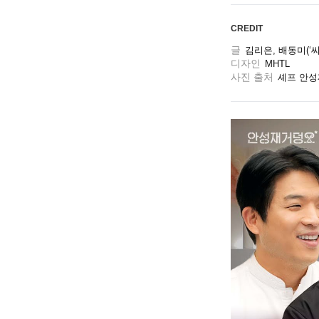
CREDIT
글
김리은, 배동미(‘씨
디자인
MHTL
사진 출처
셰프 안성