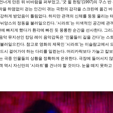
너게 만든 뒤 비바람을 퍼부었고, ‘굿 윌 헌팅’(1997)의 구스 반
 사막을 하염없이 걷는 인간이 겪는 극한의 감각을 스크린에 옮긴 바 있
 강하게 받았음이 틀림없다. 하지만 관객의 신체를 둥둥 울리는 
 뉘앙스의 정동을 불러일으킨다. ‘시라트’는 이색적인 공간에 관
안에 빠지게 했다가 환각에 빠진 듯 몽롱한 순간을 선사한다. 그리
음악 뮤지션인 캉딩 레이 음악감독은 ‘인물들이 길을 간다’는 스
 불러일으킨다. 참고로 영화의 제목인 ‘시라트’는 이슬람교에서 
반드시 걸어가야 하는 다리를 일컫는다. 머리카락보다 가늘고 칼보
는 극중 인물들의 상황을 정확하게 은유한다. 극장에 들어서지 않
 역시 자신만의 ‘시라트’를 건너야 할 것이다. 눈을 떼지 못하고 