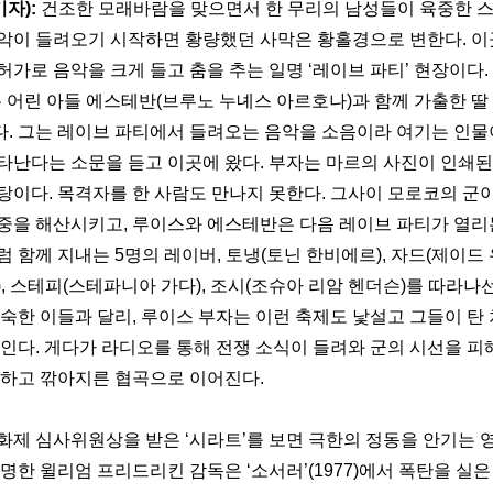
자): 
건조한 모래바람을 맞으면서 한 무리의 남성들이 육중한 스
악이 들려오기 시작하면 황량했던 사막은 황홀경으로 변한다. 이곳
가로 음악을 크게 들고 춤을 추는 일명 ‘레이브 파티’ 현장이다.
 어린 아들 에스테반(브루노 누녜스 아르호나)과 함께 가출한 딸 
. 그는 레이브 파티에서 들려오는 음악을 소음이라 여기는 인물이
타난다는 소문을 듣고 이곳에 왔다. 부자는 마르의 사진이 인쇄
탕이다. 목격자를 한 사람도 만나지 못한다. 그사이 모로코의 군이
중을 해산시키고, 루이스와 에스테반은 다음 레이브 파티가 열리
 함께 지내는 5명의 레이버, 토냉(토닌 한비에르), 자드(제이드 
, 스테피(스테파니아 가다), 조시(조슈아 리암 헨더슨)를 따라나
익숙한 이들과 달리, 루이스 부자는 이런 축제도 낯설고 그들이 탄
보인다. 게다가 라디오를 통해 전쟁 소식이 들려와 군의 시선을 피
준하고 깎아지른 협곡으로 이어진다.
영화제 심사위원상을 받은 ‘시라트’를 보면 극한의 정동을 안기는 영
명한 윌리엄 프리드리킨 감독은 ‘소서러’(1977)에서 폭탄을 실은