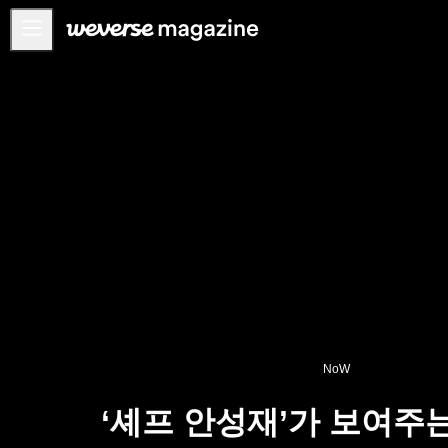
공지사항
MAIN
FEATURE
INTERVIEW
REVIEW
INTERACTIVE
FIRST+VIEW
THE
INDUSTRY
PLAYLIST
NoW
NoW
‘셰프 안성재’가 보여주는
ALL