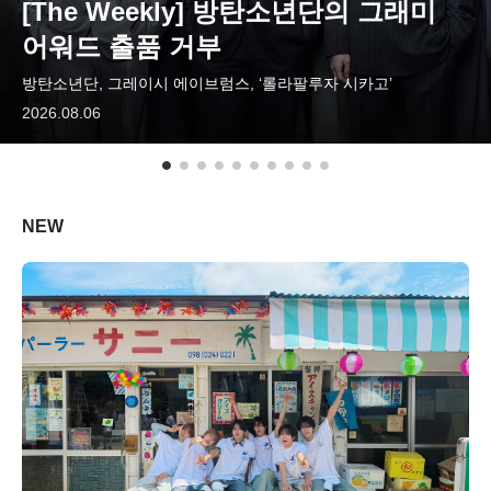
[The Weekly] 방탄소년단의 그래미
ARTICLES
어워드 출품 거부
방탄소년단, 그레이시 에이브럼스, ‘롤라팔루자 시카고’
LOGIN
2026.08.06
NEW