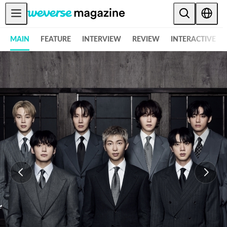
공지사항
MAIN
FEATURE
INTERVIEW
REVIEW
INTERACTIVE
MAIN
FEATURE
INTERVIEW
REVIEW
INTERACTIVE
FIRST+VIEW
THE
INDUSTRY
PLAYLIST
NoW
ALL