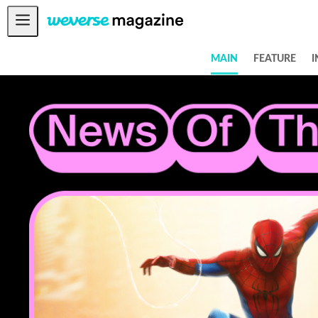
공지사항
MAIN
FEATURE
I
MAIN
FEATURE
INTERVIEW
REVIEW
INTERACTIVE
FIRST+VIEW
THE
INDUSTRY
PLAYLIST
NoW
ALL